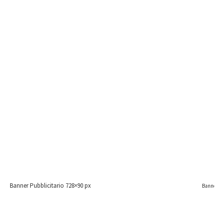
Banner Pubblicitario 728×90 px
Banner 