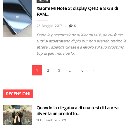
Xiaomi
Xiaomi Mi Note 3: display QHD e 8 GB di
RAM...
23 Maggio 2017
0
Dopo la presentazione di Xiaomi Mi 6, da cui forse
tutti si aspettavano di più pur non avendo tradito le
attese, l'azienda cinese è a lavoro sul suo prossimo
top di gamma, cioè lo...
1
2
3
...
6
RECENSIONI
Quando la rilegatura di una tesi di Laurea
diventa un prodotto...
11 Dicembre 2021