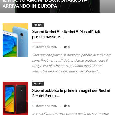
ARRIVANDO IN EUROPA
Xiaomi
Xiaomi Redmi 5 e Redmi 5 Plus ufficiali:
prezzo basso e...
7 Dicembre 2017
0
Solo qualche giorno fa avevamo parlato di loro e ora
sono finalmente ufficiali, anche se praticamente il
design era più che noto, parliamo degli Xiaomi
Redmi 5 e Redmi 5 Plus, due smartphone di...
Xiaomi
Xiaomi pubblica le prime immagini del Redmi
5 e del Redmi...
4 Dicembre 2017
0
In casa Xiaomi è tutto pronto per la presentazione