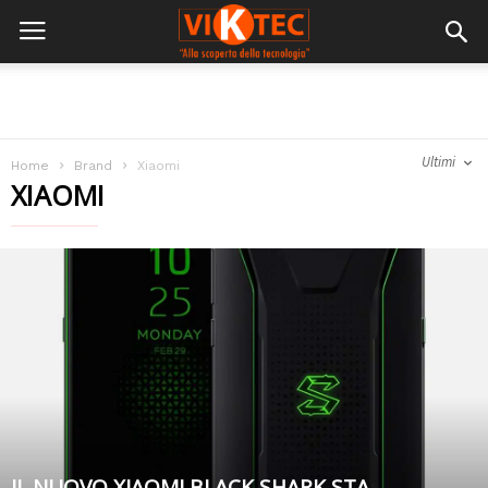
Ultimi
Home
Brand
Xiaomi
XIAOMI
IL NUOVO XIAOMI BLACK SHARK STA