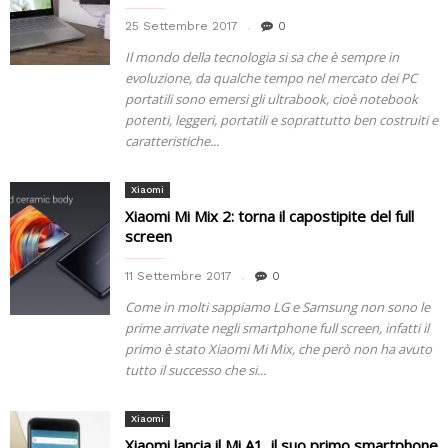
25 Settembre 2017
0
Il mondo della tecnologia si sa che è sempre in
evoluzione, da qualche tempo nel mercato dei PC
portatili sono emersi gli ultrabook, cioè notebook
potenti, leggeri, portatili e soprattutto ben costruiti e
caratteristiche...
Xiaomi
Xiaomi Mi Mix 2: torna il capostipite del full
screen
11 Settembre 2017
0
Come in molti sappiamo LG e Samsung non sono le
prime arrivate negli smartphone full screen, infatti il
primo è stato Xiaomi Mi Mix, che però non ha avuto
tutto il successo che si...
Xiaomi
Xiaomi lancia il Mi A1, il suo primo smartphone