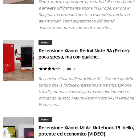
Dopo anni di espansione partendo dalla cina, Xiaomi
è arrivata ufficialmente anche in Europa, per ora in
Spagna, ma probabilmente si espanderà anche ad
altri mercati. Tanti appassionati del brand
aspettavano questo momento, perché...
Xiaomi
Recensione Xiaomi Redmi Note 5A (Prime):
poca spesa, ma con qualche...
0
Recensione Xiaomi Redmi Note 5A Ormai è qualche
tempo che la forbice prestazionale tra smartphone
top di gamma e base di gamma sta diminuendo e
provando questo Xiaomi Redmi Note 5A (in versione
Prime con...
Xiaomi
Recensione Xiaomi Mi Air Notebook 13: bello,
potente ed economico [VIDEO]