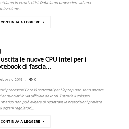
attiamo in errori critici. Dobbiamo provvedere ad una
imizzazione...
CONTINUA A LEGGERE
 uscita le nuove CPU Intel per i
tebook di fascia...
Febbraio 2019
0
uovi processori Core i9 concepiti per i laptop non sono ancora
i annunciati in via ufficiale da Intel. Tuttavia il colosso
ormatico non può evitare di rispettare le prescrizioni previste
i organi regolatori...
CONTINUA A LEGGERE