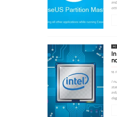
imb
ott
PC
In
no
18 
I n
stat
inf
dagl