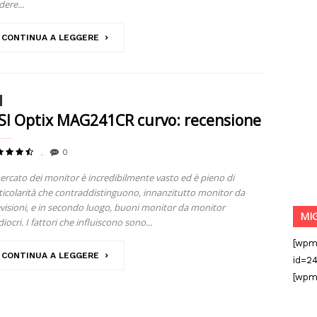
dere...
CONTINUA A LEGGERE
I Optix MAG241CR curvo: recensione
0
mercato dei monitor è incredibilmente vasto ed è pieno di
ticolarità che contraddistinguono, innanzitutto monitor da
evisioni, e in secondo luogo, buoni monitor da monitor
MI
iocri. I fattori che influiscono sono...
[wpm
CONTINUA A LEGGERE
id=24
[wpm