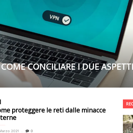
COME CONCILIARE I DUE ASPETT
RE
me proteggere le reti dalle minacce
terne
Marzo 2021
0