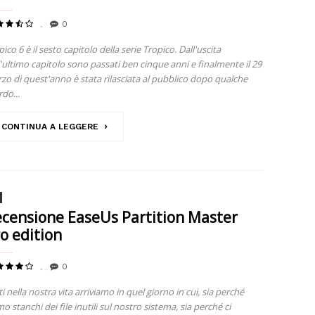
0
ico 6 è il sesto capitolo della serie Tropico. Dall'uscita
l'ultimo capitolo sono passati ben cinque anni e finalmente il 29
zo di quest'anno è stata rilasciata al pubblico dopo qualche
rdo...
CONTINUA A LEGGERE
censione EaseUs Partition Master
o edition
0
ti nella nostra vita arriviamo in quel giorno in cui, sia perché
o stanchi dei file inutili sul nostro sistema, sia perché ci