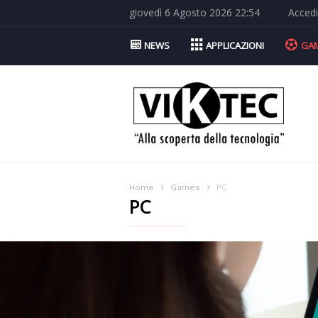
giovedì 6 Agosto 2026 22:54
Accedi
NEWS
APPLICAZIONI
GA
Viktec.net
Home
Games
PC
PC