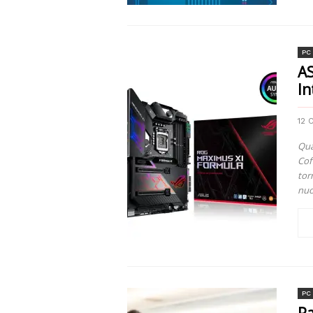
PC
AS
In
12 
Qua
Cof
tor
nuo
PC