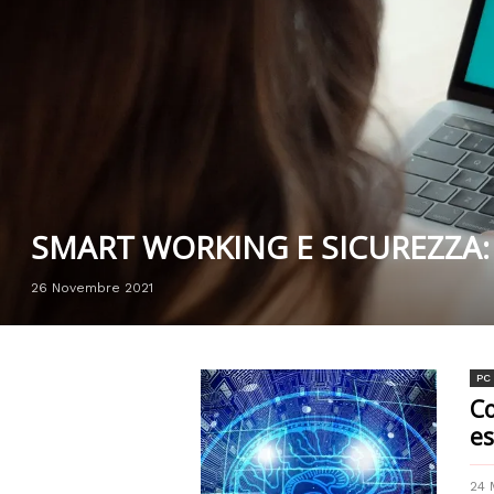
SMART WORKING E SICUREZZA: 
26 Novembre 2021
PC
Co
es
24 