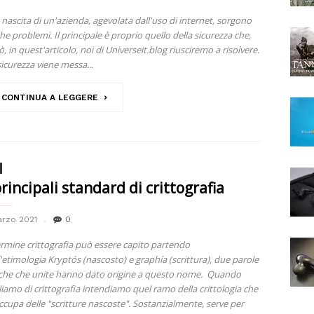
a nascita di un'azienda, agevolata dall'uso di internet, sorgono
he problemi. Il principale è proprio quello della sicurezza che,
ò, in quest'articolo, noi di Universeit.blog riusciremo a risolvere.
sicurezza viene messa...
CONTINUA A LEGGERE
principali standard di crittografia
arzo 2021
0
termine crittografia può essere capito partendo
l'etimologia Kryptós (nascosto) e graphía (scrittura), due parole
che che unite hanno dato origine a questo nome. Quando
liamo di crittografia intendiamo quel ramo della crittologia che
occupa delle "scritture nascoste". Sostanzialmente, serve per