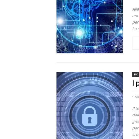
All
anc
per
La 
PC
I 
1 M
Il 
dal
gre
par
si 