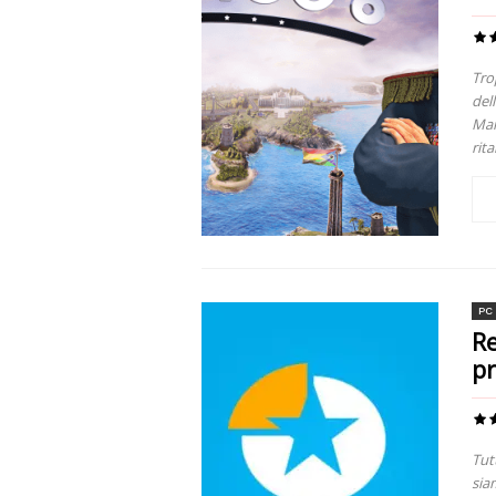
Trop
del
Mar
rita
PC
Re
pr
Tut
siam