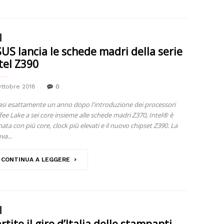
US lancia le schede madri della serie
tel Z390
Ottobre 2018
0
si esattamente un anno dopo l'introduzione dei processori
fee Lake a sei core insieme alle schede madri Z370, Intel® è
nata con più core, clock più elevati e il nuovo chipset Z390. La
va...
CONTINUA A LEGGERE