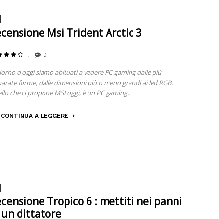
censione Msi Trident Arctic 3
0
giorno d'oggi siamo abituati a vedere PC gaming dalle più
parate forme, dalle dimensioni più o meno grandi ai led RGB.
llo che ci propone MSI oggi, è un PC gaming...
CONTINUA A LEGGERE
censione Tropico 6 : mettiti nei panni
 un dittatore