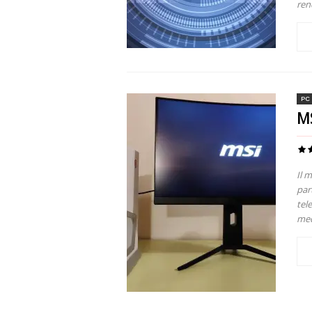
ren
PC
MS
Il 
par
tel
med