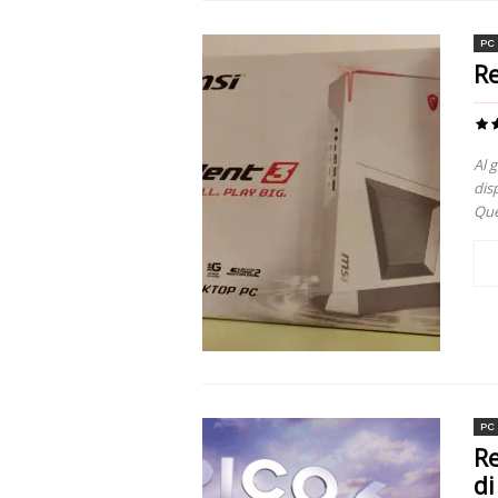
PC
Re
Al 
dis
Que
PC
Re
di