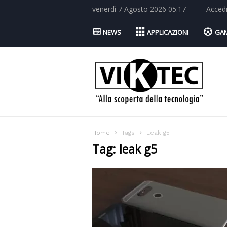
venerdì 7 Agosto 2026 05:17
Acced
NEWS
APPLICAZIONI
GA
Viktec.net
Home
Tags
Leak g5
Tag: leak g5