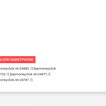
GLIORI SMARTPHONE
oneyclick id=24692 /] [wpmoneyclick
752 /] [wpmoneyclick id=24971 /]
oneyclick id=24797 /]