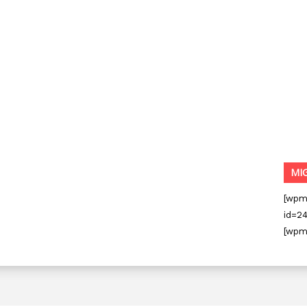
MI
[wpm
id=24
[wpm