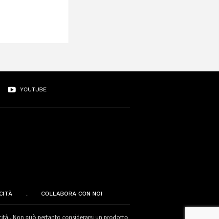
YOUTUBE
CITÀ
COLLABORA CON NOI
cità . Non può pertanto considerarsi un prodotto