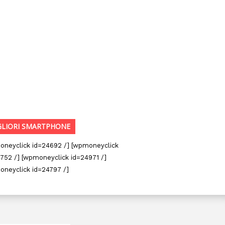
GLIORI SMARTPHONE
oneyclick id=24692 /] [wpmoneyclick
752 /] [wpmoneyclick id=24971 /]
oneyclick id=24797 /]