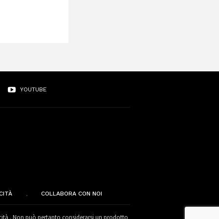
YOUTUBE
CITÀ
COLLABORA CON NOI
cità . Non può pertanto considerarsi un prodotto