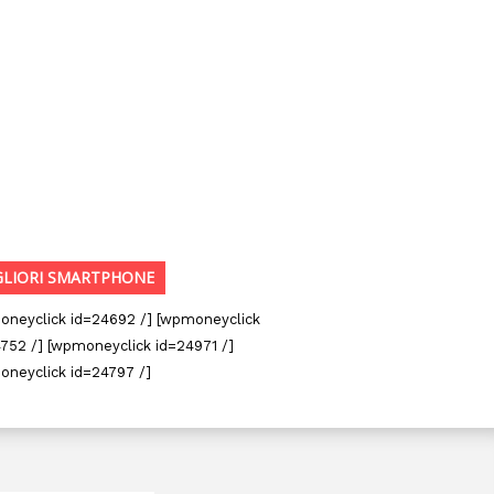
GLIORI SMARTPHONE
oneyclick id=24692 /] [wpmoneyclick
752 /] [wpmoneyclick id=24971 /]
oneyclick id=24797 /]