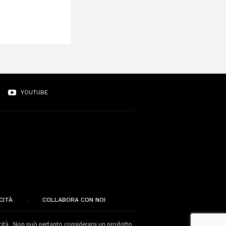
YOUTUBE
CITÀ
COLLABORA CON NOI
cità . Non può pertanto considerarsi un prodotto