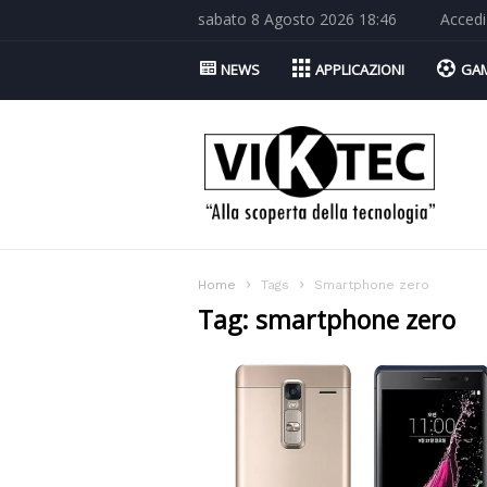
sabato 8 Agosto 2026 18:46
Accedi
NEWS
APPLICAZIONI
GA
Viktec.net
Home
Tags
Smartphone zero
Tag: smartphone zero