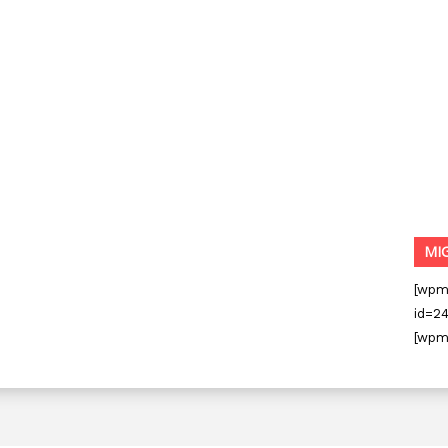
MI
[wpm
id=24
[wpm