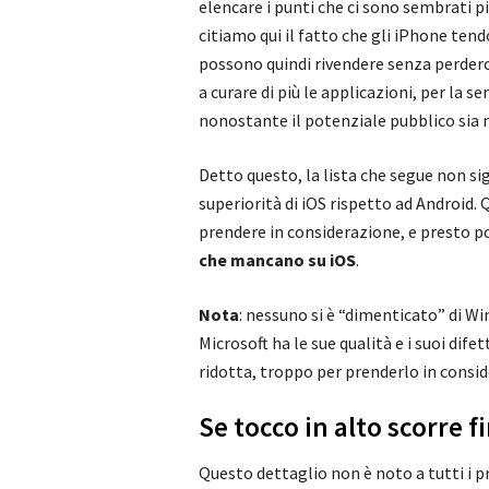
elencare i punti che ci sono sembrati pi
citiamo qui il fatto che gli iPhone ten
possono quindi rivendere senza perderci
a curare di più le applicazioni, per la 
nonostante il potenziale pubblico sia 
Detto questo, la lista che segue non s
superiorità di iOS rispetto ad Android. 
prendere in considerazione, e presto po
che mancano su iOS
.
Nota
: nessuno si è “dimenticato” di 
Microsoft ha le sue qualità e i suoi dif
ridotta, troppo per prenderlo in consi
Se tocco in alto scorre f
Questo dettaglio non è noto a tutti i pr