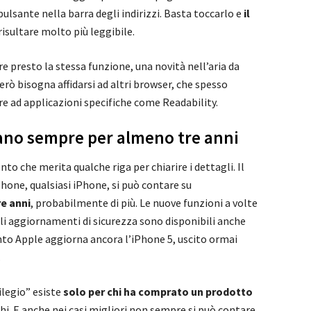
ulsante nella barra degli indirizzi. Basta toccarlo e
il
isultare molto più leggibile.
 presto la stessa funzione, una novità nell’aria da
rò bisogna affidarsi ad altri browser, che spesso
e ad applicazioni specifiche come Readability.
ano sempre per almeno tre anni
to che merita qualche riga per chiarire i dettagli. Il
hone, qualsiasi iPhone, si può contare su
e anni
, probabilmente di più. Le nuove funzioni a volte
 gli aggiornamenti di sicurezza sono disponibili anche
to Apple aggiorna ancora l’iPhone 5, uscito ormai
.
legio” esiste
solo per chi ha comprato un prodotto
hi. E anche nei casi migliori non sempre si può contare