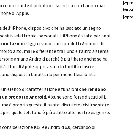
[wpm
ò nonostante il pubblico e la critica non hanno mai
id=24
Phone di Apple.
[wpm
 dell’iPhone, dispositivo che ha lasciato un segno
ositivi elettronici personali. L’iPhone è stato per anni
no imitazioni
. Oggi ci sono tanti prodotti Android che
molto alto, ma le differenze tra l’uno e l’altro sistema
ersone amano Android perché è più libero anche se ha
tà. I fan di Apple apprezzano la facilità d’uso e
sono disposti a barattarla per meno flessibilità.
un elenco di caratteristiche e funzioni
che rendono
 a un prodotto Android
. Alcune sono forse discutibili,
 ma è proprio questo il punto: discutere (civilmente) e
capire quale telefono è più adatto alle nostre esigenze.
considerazione iOS 9 e Android 6.0, cercando di