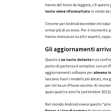
hanno del testo da leggere, c’è questo p
testo viene riformattato
in modo da r
Chrome per Android dovrebbe introdurre
ormai più di un anno. Per il momento pe
hanno mancanze su altri aspetti, oppur
Gli aggiornamenti arriv
Questo è
un tasto dolente
e un confron
punto di partenza è semplice: con un iP
aggiornamenti software per
almeno tr
lasciano fuori i modelli più datati, ma
per chi ha un iPhone vecchio. Al momen
quasi quattro anni fa (settembre 2012)
Nel mondo Android invece questo “privi
Nexus o i top di gamma
di alcuni marc