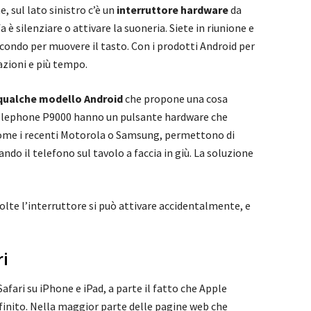
 sul lato sinistro c’è un
interruttore hardware
da
a è silenziare o attivare la suoneria. Siete in riunione e
condo per muovere il tasto. Con i prodotti Android per
azioni e più tempo.
 qualche modello Android
che propone una cosa
 l’Elephone P9000 hanno un pulsante hardware che
, come i recenti Motorola o Samsung, permettono di
do il telefono sul tavolo a faccia in giù. La soluzione
olte l’interruttore si può attivare accidentalmente, e
ri
afari su iPhone e iPad, a parte il fatto che Apple
finito. Nella maggior parte delle pagine web che