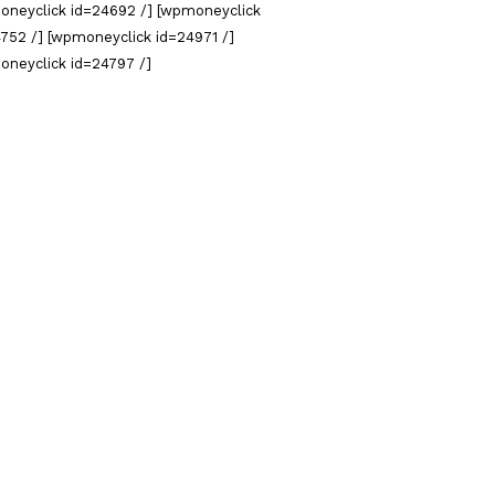
oneyclick id=24692 /] [wpmoneyclick
752 /] [wpmoneyclick id=24971 /]
oneyclick id=24797 /]