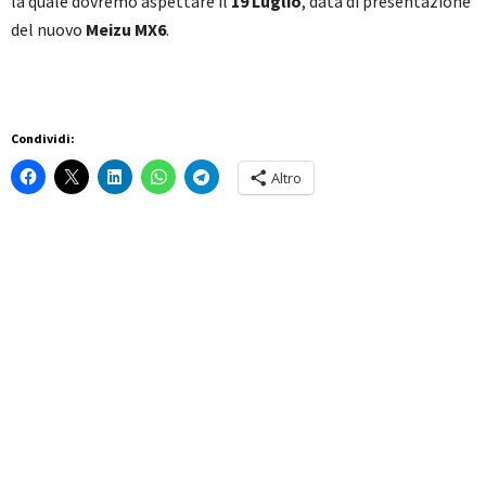
la quale dovremo aspettare il
19 Luglio
, data di presentazione
del nuovo
Meizu MX6
.
Condividi:
Altro