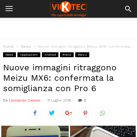
Home
News
Nuove immagini ritraggono Meizu MX6: confermata la somiglianza con Pro 6
News
Applicazioni
Android
Brand
Meizu
Nuove immagini ritraggono
Meizu MX6: confermata la
somiglianza con Pro 6
Da
Leonardo Zannini
11 Luglio 2016
0