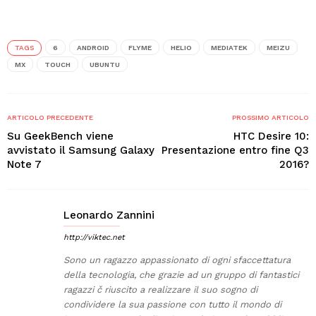
TAGS
6
ANDROID
FLYME
HELIO
MEDIATEK
MEIZU
MX
TOUCH
UBUNTU
ARTICOLO PRECEDENTE
PROSSIMO ARTICOLO
Su GeekBench viene
HTC Desire 10:
avvistato il Samsung Galaxy
Presentazione entro fine Q3
Note 7
2016?
Leonardo Zannini
http://viktec.net
Sono un ragazzo appassionato di ogni sfaccettatura
della tecnologia, che grazie ad un gruppo di fantastici
ragazzi č riuscito a realizzare il suo sogno di
condividere la sua passione con tutto il mondo di