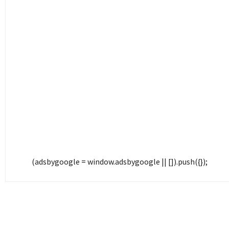
(adsbygoogle = window.adsbygoogle || []).push({});