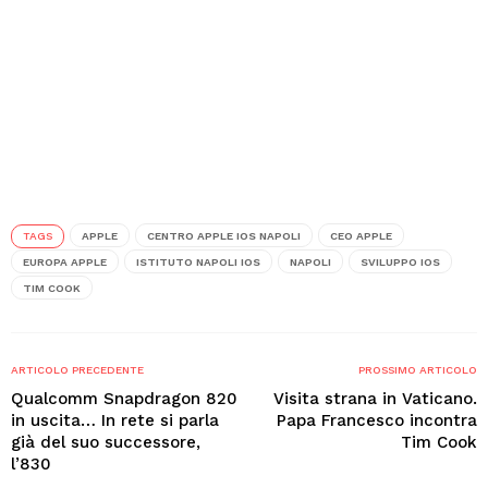
TAGS
APPLE
CENTRO APPLE IOS NAPOLI
CEO APPLE
EUROPA APPLE
ISTITUTO NAPOLI IOS
NAPOLI
SVILUPPO IOS
TIM COOK
ARTICOLO PRECEDENTE
PROSSIMO ARTICOLO
Qualcomm Snapdragon 820
Visita strana in Vaticano.
in uscita… In rete si parla
Papa Francesco incontra
già del suo successore,
Tim Cook
l’830