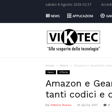
sabato 8 Agosto 2026 02:37
Accedi
NEWS
APPLICAZIONI
GA
Viktec.net
Home
News
Amazon e Gearbest celebr
News
Offerte
Amazon e Gearb
tanti codici e o
Da
Vittorio Russo
18 Aprile 2017
0