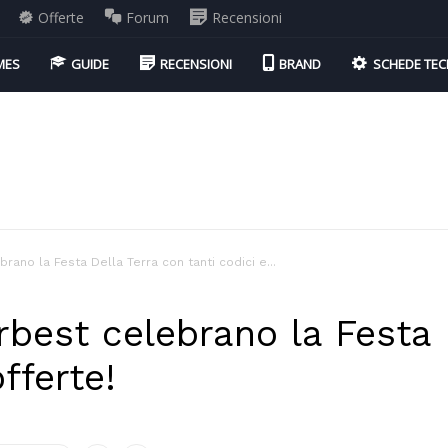
Offerte
Forum
Recensioni
MES
GUIDE
RECENSIONI
BRAND
SCHEDE TEC
ano la Festa Della Terra con tanti codici e...
est celebrano la Festa 
fferte!