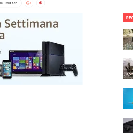
su Twitter
RE