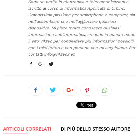
Sono un perito in elettronica e telecomunicazioni e
iscritto al corso di Informatica Applicata di Urbino.
Grandissima passione per smartphone e computer, sia
nell'assemblare che nell'aggiustare qualsiasi
dispositivo. Mi piace molto conoscere qualsiasi
informazione sull'informatica, creando in questo modo
il sito Viktec per condividere più informazioni possibili
con i miei lettori e con persone che mi seguiranno. Per
contatti
info@viktec.net
ARTICOLI CORRELATI
DI PIÙ DELLO STESSO AUTORE