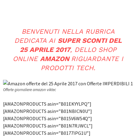
BENVENUTI NELLA RUBRICA
DEDICATA AI
SUPER SCONTI DEL
25 APRILE 2017
, DELLO SHOP
ONLINE
AMAZON
RIGUARDANTE I
PRODOTTI TECH.
Offerte giornaliere amazon viktec
[AMAZONPRODUCTS asin=”B01EKYYLPQ”]
[AMAZONPRODUCTS asin=”B01NBICN0U”]
[AMAZONPRODUCTS asin=”B015V6W54Q”]
[AMAZONPRODUCTS asin=”B01N7RJWCL”]
[AMAZONPRODUCTS asin=”B0177IPG1U”]