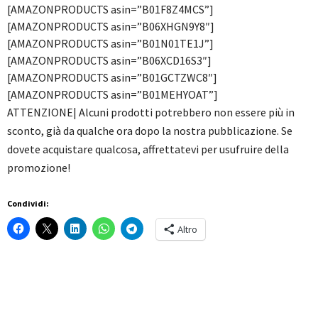
[AMAZONPRODUCTS asin=”B01F8Z4MCS”]
[AMAZONPRODUCTS asin=”B06XHGN9Y8″]
[AMAZONPRODUCTS asin=”B01N01TE1J”]
[AMAZONPRODUCTS asin=”B06XCD16S3″]
[AMAZONPRODUCTS asin=”B01GCTZWC8″]
[AMAZONPRODUCTS asin=”B01MEHYOAT”]
ATTENZIONE| Alcuni prodotti potrebbero non essere più in
sconto, già da qualche ora dopo la nostra pubblicazione. Se
dovete acquistare qualcosa, affrettatevi per usufruire della
promozione!
Condividi:
Altro