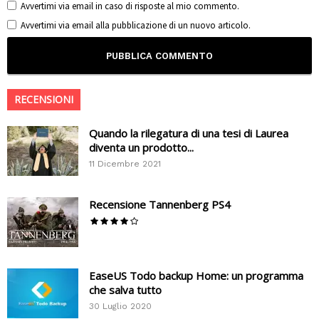
Avvertimi via email in caso di risposte al mio commento.
Avvertimi via email alla pubblicazione di un nuovo articolo.
RECENSIONI
Quando la rilegatura di una tesi di Laurea
diventa un prodotto...
11 Dicembre 2021
Recensione Tannenberg PS4
EaseUS Todo backup Home: un programma
che salva tutto
30 Luglio 2020