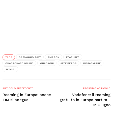
TAGS
30 MAGGIO 2017
AMAZON
FEATURED
GUADAGNARE ONLINE
GUADAGNI
JEFF BEZOS
RISPARMIARE
SCONTI
ARTICOLO PRECEDENTE
PROSSIMO ARTICOLO
Roaming in Europa: anche
Vodafone: il roaming
TIM si adegua
gratuito in Europa partirà il
15 Giugno