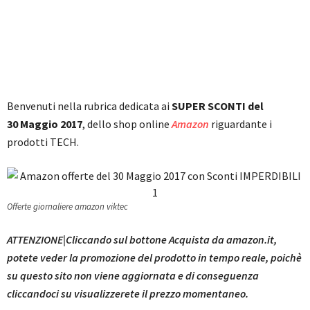
Benvenuti nella rubrica dedicata ai
SUPER SCONTI del
30 Maggio 2017
, dello shop online
Amazon
riguardante i
prodotti TECH.
Offerte giornaliere amazon viktec
ATTENZIONE|Cliccando sul bottone Acquista da amazon.it,
potete veder la promozione del prodotto in tempo reale, poichè
su questo sito non viene aggiornata e di conseguenza
cliccandoci su visualizzerete il prezzo momentaneo.