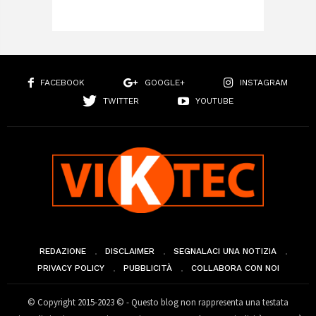
FACEBOOK
GOOGLE+
INSTAGRAM
TWITTER
YOUTUBE
REDAZIONE
DISCLAIMER
SEGNALACI UNA NOTIZIA
PRIVACY POLICY
PUBBLICITÀ
COLLABORA CON NOI
© Copyright 2015-2023 © - Questo blog non rappresenta una testata