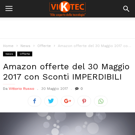
Home
News
Offerte
Amazon offerte del 30 Maggio 2017 con Sconti IMPERDIBILI
News
Offerte
Amazon offerte del 30 Maggio
2017 con Sconti IMPERDIBILI
Da
Vittorio Russo
30 Maggio 2017
0