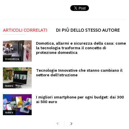
ARTICOLI CORRELATI
DI PIÙ DELLO STESSO AUTORE
Domotica, allarmi e sicurezza della casa: come
la tecnologia trasforma il concetto di
protezione domestica
Domotica
Tecnologie Innovative che stanno cambiano il
settore dell’istruzione
News
I migliori smartphone per ogni budget: dai 300
ai 500 euro
News