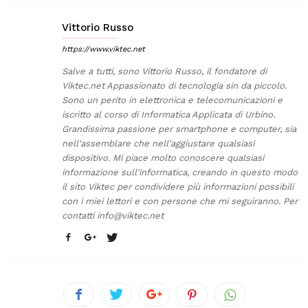
Vittorio Russo
https://www.viktec.net
Salve a tutti, sono Vittorio Russo, il fondatore di
Viktec.net Appassionato di tecnologia sin da piccolo.
Sono un perito in elettronica e telecomunicazioni e
iscritto al corso di Informatica Applicata di Urbino.
Grandissima passione per smartphone e computer, sia
nell'assemblare che nell'aggiustare qualsiasi
dispositivo. Mi piace molto conoscere qualsiasi
informazione sull'informatica, creando in questo modo
il sito Viktec per condividere più informazioni possibili
con i miei lettori e con persone che mi seguiranno. Per
contatti
info@viktec.net