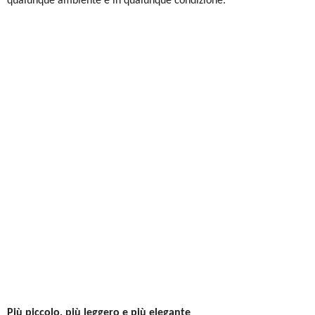
qualunque ambiente e in qualunque condizione.
Più piccolo, più leggero e più elegante