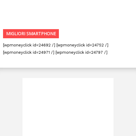
MIGLIORI SMARTPHONE
[wpmoneyclick id=24692 /] [wpmoneyclick id=24752 /]
[wpmoneyclick id=24971 /] [wpmoneyclick id=24797 /]