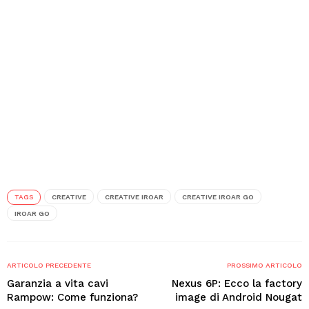
TAGS
CREATIVE
CREATIVE IROAR
CREATIVE IROAR GO
IROAR GO
ARTICOLO PRECEDENTE
PROSSIMO ARTICOLO
Garanzia a vita cavi
Nexus 6P: Ecco la factory
Rampow: Come funziona?
image di Android Nougat