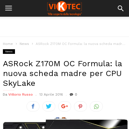
Home
News
ASRock Z170M OC Formula: la nuova scheda madre per CPU SkyLake
News
ASRock Z170M OC Formula: la
nuova scheda madre per CPU
SkyLake
Da
Vittorio Russo
13 Aprile 2016
0