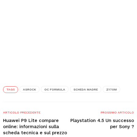
TAGS
ASROCK
OC FORMULA
SCHEDA MADRE
Z170M
ARTICOLO PRECEDENTE
PROSSIMO ARTICOLO
Huawei P9 Lite compare
Playstation 4.5 Un successo
online: informazioni sulla
per Sony ?
scheda tecnica e sul prezzo