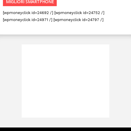
MIGLIORI SMARTPHONE
[wpmoneyclick id=24692 /] [wpmoneyclick id=24752 /]
[wpmoneyclick id=24971 /] [wpmoneyclick id=24797 /]