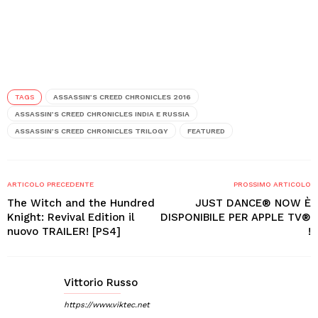
TAGS
ASSASSIN’S CREED CHRONICLES 2016
ASSASSIN’S CREED CHRONICLES INDIA E RUSSIA
ASSASSIN’S CREED CHRONICLES TRILOGY
FEATURED
ARTICOLO PRECEDENTE
PROSSIMO ARTICOLO
The Witch and the Hundred
JUST DANCE® NOW È
Knight: Revival Edition il
DISPONIBILE PER APPLE TV®
nuovo TRAILER! [PS4]
!
Vittorio Russo
https://www.viktec.net