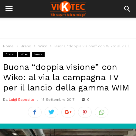
Home
Brand
Wiko
Buona “doppia visione” con Wiko: al via la campagna TV per il...
Brand
Wiko
News
Buona “doppia visione” con
Wiko: al via la campagna TV
per il lancio della gamma WIM
Da
Luigi Esposito
15 Settembre 2017
0