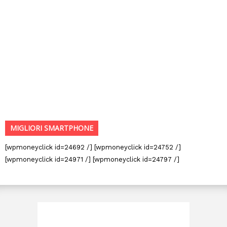
MIGLIORI SMARTPHONE
[wpmoneyclick id=24692 /] [wpmoneyclick id=24752 /]
[wpmoneyclick id=24971 /] [wpmoneyclick id=24797 /]