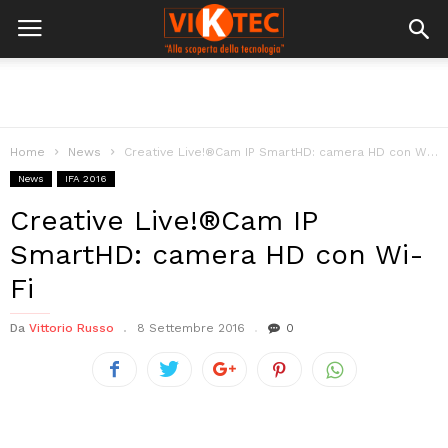
Home
News
Creative Live!®Cam IP SmartHD: camera HD con Wi-Fi
News
IFA 2016
Creative Live!®Cam IP
SmartHD: camera HD con Wi-
Fi
Da
Vittorio Russo
8 Settembre 2016
0