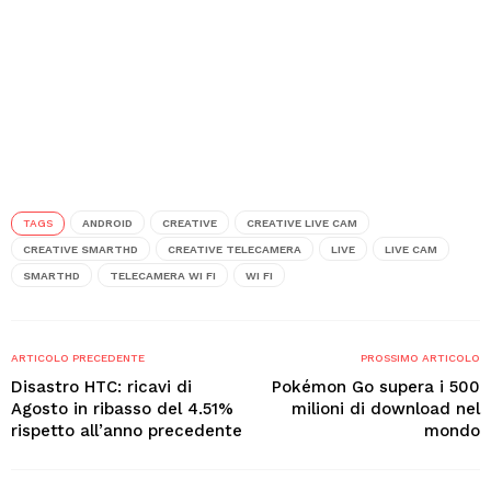
TAGS
ANDROID
CREATIVE
CREATIVE LIVE CAM
CREATIVE SMARTHD
CREATIVE TELECAMERA
LIVE
LIVE CAM
SMARTHD
TELECAMERA WI FI
WI FI
ARTICOLO PRECEDENTE
PROSSIMO ARTICOLO
Disastro HTC: ricavi di
Pokémon Go supera i 500
Agosto in ribasso del 4.51%
milioni di download nel
rispetto all’anno precedente
mondo