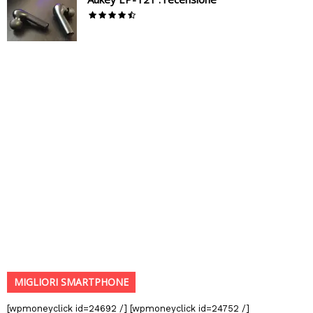
MIGLIORI SMARTPHONE
[wpmoneyclick id=24692 /] [wpmoneyclick id=24752 /]