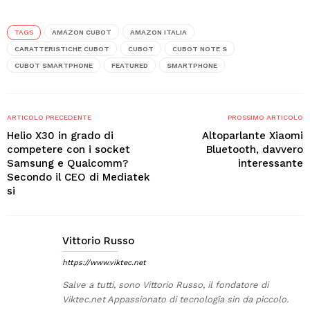
TAGS
AMAZON CUBOT
AMAZON ITALIA
CARATTERISTICHE CUBOT
CUBOT
CUBOT NOTE S
CUBOT SMARTPHONE
FEATURED
SMARTPHONE
ARTICOLO PRECEDENTE
PROSSIMO ARTICOLO
Helio X30 in grado di
Altoparlante Xiaomi
competere con i socket
Bluetooth, davvero
Samsung e Qualcomm?
interessante
Secondo il CEO di Mediatek
si
Vittorio Russo
https://www.viktec.net
Salve a tutti, sono Vittorio Russo, il fondatore di
Viktec.net Appassionato di tecnologia sin da piccolo.