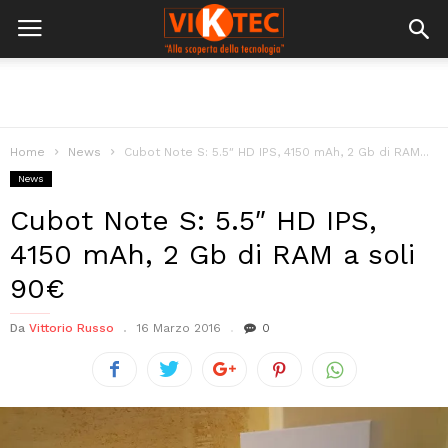
Home
News
Cubot Note S: 5.5″ HD IPS, 4150 mAh, 2 Gb di RAM...
News
Cubot Note S: 5.5″ HD IPS,
4150 mAh, 2 Gb di RAM a soli
90€
Da
Vittorio Russo
16 Marzo 2016
0