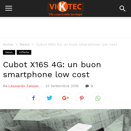
Home
News
Cubot X16S 4G: un buon smartphone low cost
News
Offerte
Cubot X16S 4G: un buon
smartphone low cost
Da
Leonardo Zannini
23 Settembre 2016
0