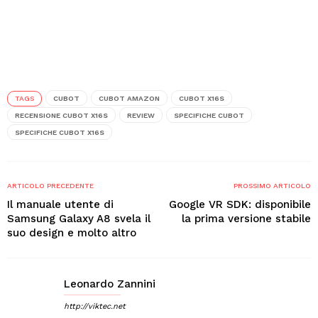
TAGS
CUBOT
CUBOT AMAZON
CUBOT X16S
RECENSIONE CUBOT X16S
REVIEW
SPECIFICHE CUBOT
SPECIFICHE CUBOT X16S
ARTICOLO PRECEDENTE
PROSSIMO ARTICOLO
Il manuale utente di
Google VR SDK: disponibile
Samsung Galaxy A8 svela il
la prima versione stabile
suo design e molto altro
Leonardo Zannini
http://viktec.net