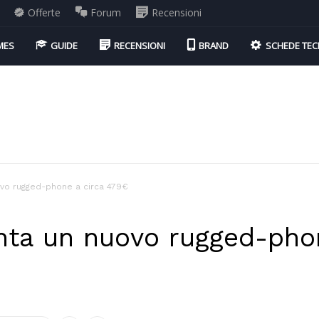
Offerte
Forum
Recensioni
MES
GUIDE
RECENSIONI
BRAND
SCHEDE TEC
vo rugged-phone a circa 479€
ta un nuovo rugged-phon