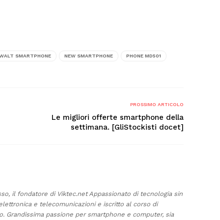
WALT SMARTPHONE
NEW SMARTPHONE
PHONE MD501
PROSSIMO ARTICOLO
Le migliori offerte smartphone della
settimana. [GliStockisti docet]
sso, il fondatore di Viktec.net Appassionato di tecnologia sin
elettronica e telecomunicazioni e iscritto al corso di
ino. Grandissima passione per smartphone e computer, sia