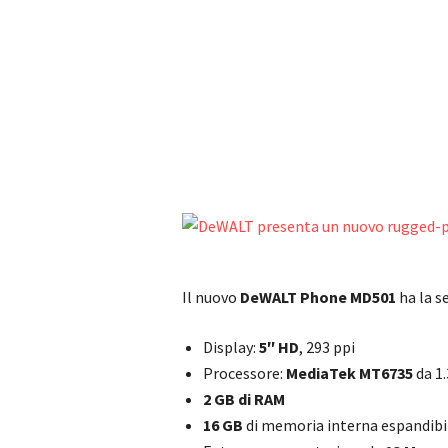
Il nuovo
DeWALT Phone MD501
ha la s
Display:
5″ HD
, 293 ppi
Processore:
MediaTek MT6735
da 1
2 GB di RAM
16 GB
di memoria interna espandibi