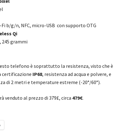
ixel
el
Wi-Fi b/g/n, NFC, micro-USB con supporto OTG
eless Qi
m, 245 grammi
esto telefono è soprattutto la resistenza, visto che è
a certificazione
IP68
, resistenza ad acqua e polvere, e
ezza di 2 metri e temperature estreme (-20°/60°).
 venduto al prezzo di 379£, circa
479€
.
o