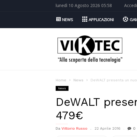
lunedì 10 Agosto 2026 05:58
Accedi
NEWS
APPLICAZIONI
GA
Viktec.net
Home
News
DeWALT presenta un nuo
News
DeWALT presen
479€
Da
Vittorio Russo
22 Aprile 2016
0