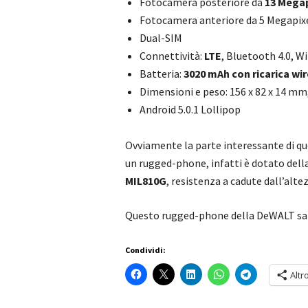
Fotocamera posteriore da
13 Megap
Fotocamera anteriore da 5 Megapix
Dual-SIM
Connettività:
LTE
, Bluetooth 4.0, 
Batteria:
3020 mAh con ricarica wir
Dimensioni e peso: 156 x 82 x 14 m
Android 5.0.1 Lollipop
Ovviamente la parte interessante di qu
un rugged-phone, infatti è dotato dell
MIL810G
, resistenza a cadute dall’alt
Questo rugged-phone della DeWALT sarà
Condividi:
Altr