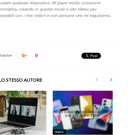
ustare qualsiasi dispositivo. Mi piace molto conoscere
formatica, creando in questo modo il sito Viktec per
ossibili con i miei lettori e con persone che mi seguiranno.
Twitter
LLO STESSO AUTORE
News