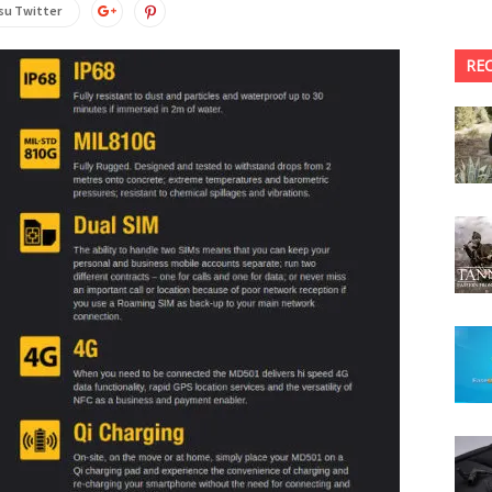
su Twitter
RE