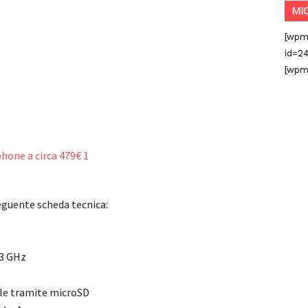
MI
[wpm
id=24
[wpm
eguente scheda tecnica:
.3 GHz
le tramite microSD