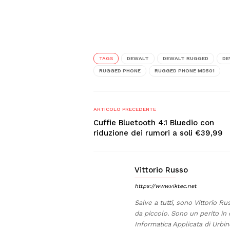
TAGS
DEWALT
DEWALT RUGGED
DE
RUGGED PHONE
RUGGED PHONE MD501
ARTICOLO PRECEDENTE
Cuffie Bluetooth 4.1 Bluedio con
riduzione dei rumori a soli €39,99
Vittorio Russo
https://www.viktec.net
Salve a tutti, sono Vittorio Ru
da piccolo. Sono un perito in 
Informatica Applicata di Urb