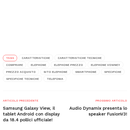
TAGS
CARATTERISTICHE
CARATTERISTICHE TECNICHE
COMPRARE
ELEPHONE
ELEPHONE PREZZO
ELEPHONE VOWNEY
PREZZO ACQUISTO
SITO ELEPHONE
SMARTPHONE
SPECIFICHE
SPECIFICHE TECNICHE
TELEFONIA
ARTICOLO PRECEDENTE
PROSSIMO ARTICOLO
Samsung Galaxy View, il
Audio Dynamix presenta lo
tablet Android con display
speaker FusionV3!
da 18.4 pollici ufficiale!