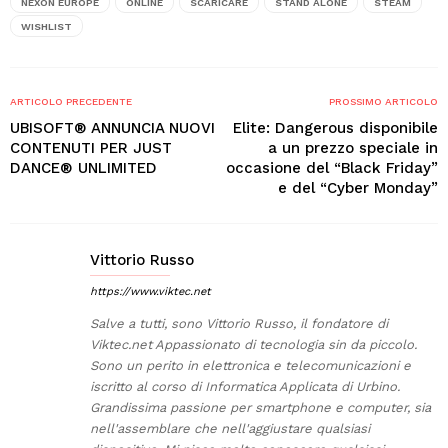
NEXON EUROPE
ONLINE
SCARICARE
STAND ALONE
STEAM
WISHLIST
ARTICOLO PRECEDENTE
PROSSIMO ARTICOLO
UBISOFT® ANNUNCIA NUOVI
Elite: Dangerous disponibile
CONTENUTI PER JUST
a un prezzo speciale in
DANCE® UNLIMITED
occasione del “Black Friday”
e del “Cyber Monday”
Vittorio Russo
https://www.viktec.net
Salve a tutti, sono Vittorio Russo, il fondatore di
Viktec.net Appassionato di tecnologia sin da piccolo.
Sono un perito in elettronica e telecomunicazioni e
iscritto al corso di Informatica Applicata di Urbino.
Grandissima passione per smartphone e computer, sia
nell'assemblare che nell'aggiustare qualsiasi