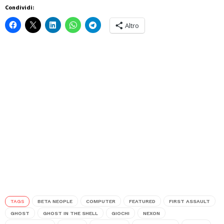
Condividi:
Altro
TAGS
BETA NEOPLE
COMPUTER
FEATURED
FIRST ASSAULT
GHOST
GHOST IN THE SHELL
GIOCHI
NEXON