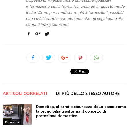
dispositivo. Mi piace molto conoscere qualsiasi
informazione sull'informatica, creando in questo modo
il sito Viktec per condividere più informazioni possibili
con i miei lettori e con persone che mi seguiranno. Per
contatti
info@viktec.net
ARTICOLI CORRELATI
DI PIÙ DELLO STESSO AUTORE
Domotica, allarmi e sicurezza della casa: come
la tecnologia trasforma il concetto di
protezione domestica
Domotica