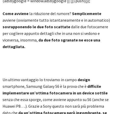
(adsbygoogle = window.adsbygoogle || []).push({});
Come avviene
la riduzione del rumore?
Semplicemente
avviene (ovviamente tutto istantaneamente e in automatico)
sovrapponendo le due foto scattate
dalle due fotocamere
per cogliere appunto dettagli che in una non si vedono e
viceversa, insomma,
da due foto sgranate ne esce una
dettagliata.
Un ultimo vantaggio lo troviamo in campo
design
smartphone, Samsung Galaxy S6 è la prova che è
difficile
implementare un’ottima fotocamera in un device sottile
senza che essa sporge, come avviene appunto su S6 (anche se
Huawei P8….). Grazie a Sony questo non sarà più problema
dato che
da un’ottima fotocamera però ingombrante, se