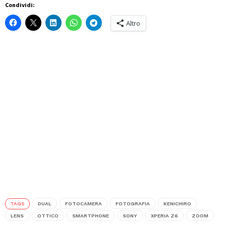
Condividi:
Altro
TAGS
DUAL
FOTOCAMERA
FOTOGRAFIA
KENICHIRO
LENS
OTTICO
SMARTPHONE
SONY
XPERIA Z6
ZOOM