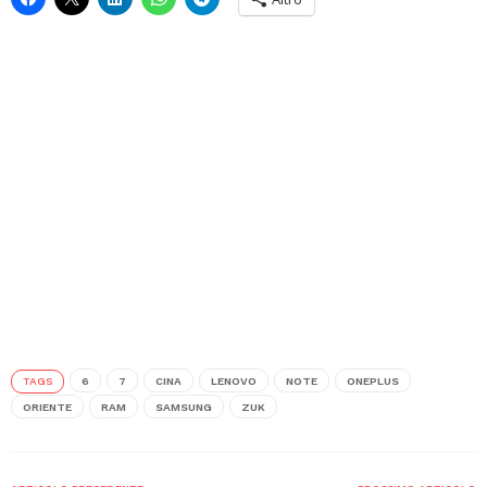
TAGS
6
7
CINA
LENOVO
NOTE
ONEPLUS
ORIENTE
RAM
SAMSUNG
ZUK