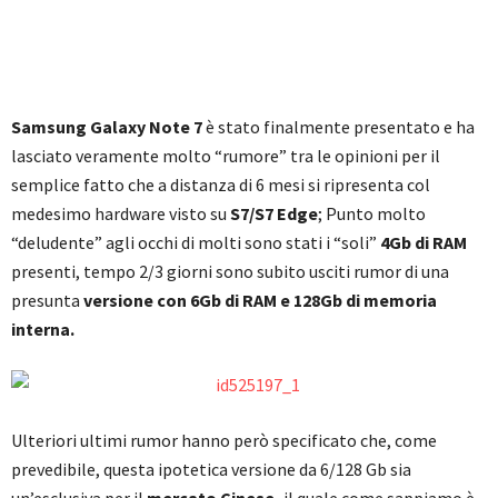
Samsung Galaxy Note 7
è stato finalmente presentato e ha
lasciato veramente molto “rumore” tra le opinioni per il
semplice fatto che a distanza di 6 mesi si ripresenta col
medesimo hardware visto su
S7/S7 Edge
; Punto molto
“deludente” agli occhi di molti sono stati i “soli”
4Gb di RAM
presenti, tempo 2/3 giorni sono subito usciti rumor di una
presunta
versione con 6Gb di RAM e 128Gb di memoria
interna.
Ulteriori ultimi rumor hanno però specificato che, come
prevedibile, questa ipotetica versione da 6/128 Gb sia
un’esclusiva per il
mercato Cinese,
il quale come sappiamo è