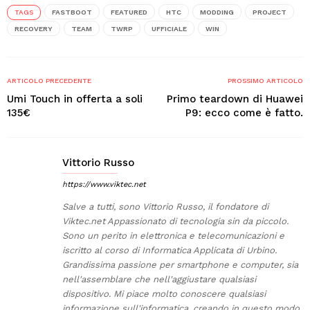
TAGS
FASTBOOT
FEATURED
HTC
MODDING
PROJECT
RECOVERY
TEAM
TWRP
UFFICIALE
WIN
ARTICOLO PRECEDENTE
PROSSIMO ARTICOLO
Umi Touch in offerta a soli
Primo teardown di Huawei
135€
P9: ecco come è fatto.
Vittorio Russo
https://www.viktec.net
Salve a tutti, sono Vittorio Russo, il fondatore di
Viktec.net Appassionato di tecnologia sin da piccolo.
Sono un perito in elettronica e telecomunicazioni e
iscritto al corso di Informatica Applicata di Urbino.
Grandissima passione per smartphone e computer, sia
nell'assemblare che nell'aggiustare qualsiasi
dispositivo. Mi piace molto conoscere qualsiasi
informazione sull'informatica, creando in questo modo