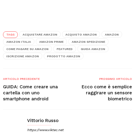
TAGS
ACQUISTARE AMAZON
ACQUISTO AMAZON
AMAZON
AMAZON ITALIA
AMAZON PRIME
AMAZON SPEDIZIONE
COME PAGARE SU AMAZON
FEATURED
GUIDA AMAZON
ISCRIZIONE AMAZON
PRODOTTO AMAZON
ARTICOLO PRECEDENTE
PROSSIMO ARTICOLO
GUIDA: Come creare una
Ecco come è semplice
cartella con uno
raggirare un sensore
smartphone android
biometrico
Vittorio Russo
https://www.viktec.net