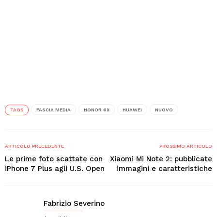
TAGS
FASCIA MEDIA
HONOR 6X
HUAWEI
NUOVO
ARTICOLO PRECEDENTE
PROSSIMO ARTICOLO
Le prime foto scattate con
Xiaomi Mi Note 2: pubblicate
iPhone 7 Plus agli U.S. Open
immagini e caratteristiche
Fabrizio Severino