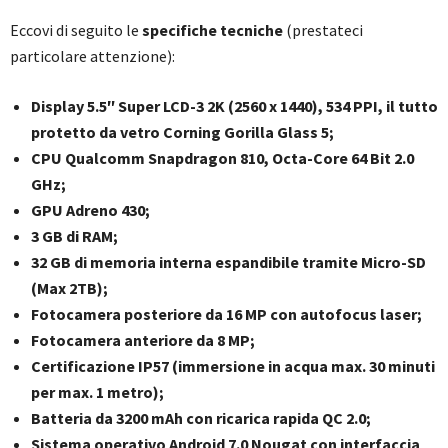
Eccovi di seguito le
specifiche tecniche
(prestateci
particolare attenzione):
Display 5.5″ Super LCD-3 2K (2560 x 1440), 534 PPI, il tutto
protetto da vetro Corning Gorilla Glass 5;
CPU Qualcomm Snapdragon 810, Octa-Core 64 Bit 2.0
GHz;
GPU Adreno 430;
3 GB di RAM;
32 GB di memoria interna espandibile tramite Micro-SD
(Max 2TB);
Fotocamera posteriore da 16 MP con autofocus laser;
Fotocamera anteriore da 8 MP;
Certificazione IP57 (immersione in acqua max. 30 minuti
per max. 1 metro);
Batteria da 3200 mAh con ricarica rapida QC 2.0;
Sistema operativo Android 7.0 Nougat con interfaccia