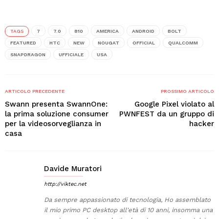
TAGS
7
7.0
810
AMERICA
ANDROID
BOLT
FEATURED
HTC
NEW
NOUGAT
OFFICIAL
QUALCOMM
SNAPDRAGON
UFFICIALE
USA
ARTICOLO PRECEDENTE
PROSSIMO ARTICOLO
Swann presenta SwannOne:
Google Pixel violato al
la prima soluzione consumer
PWNFEST da un gruppo di
per la videosorveglianza in
hacker
casa
Davide Muratori
http://viktec.net
Da sempre appassionato di tecnologia, Ho assemblato
il mio primo PC desktop all'età di 10 anni, insomma una