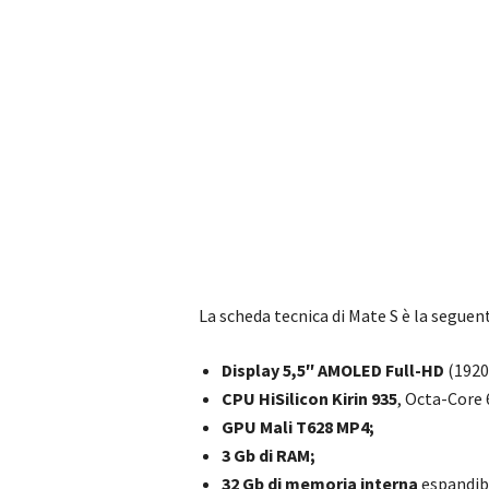
La scheda tecnica di Mate S è la seguen
Display 5,5″ AMOLED Full-HD
(1920 
CPU HiSilicon Kirin 935
, Octa-Core 6
GPU Mali T628 MP4;
3 Gb di RAM;
32 Gb di memoria interna
espandibi