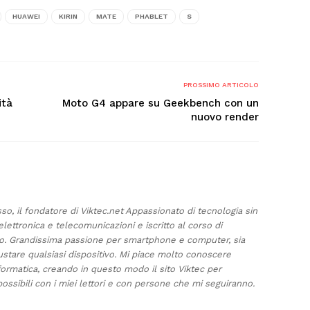
HUAWEI
KIRIN
MATE
PHABLET
S
PROSSIMO ARTICOLO
ità
Moto G4 appare su Geekbench con un
nuovo render
sso, il fondatore di Viktec.net Appassionato di tecnologia sin
elettronica e telecomunicazioni e iscritto al corso di
ino. Grandissima passione per smartphone e computer, sia
ustare qualsiasi dispositivo. Mi piace molto conoscere
formatica, creando in questo modo il sito Viktec per
ossibili con i miei lettori e con persone che mi seguiranno.