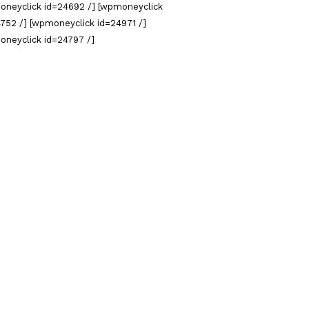
oneyclick id=24692 /] [wpmoneyclick
752 /] [wpmoneyclick id=24971 /]
oneyclick id=24797 /]