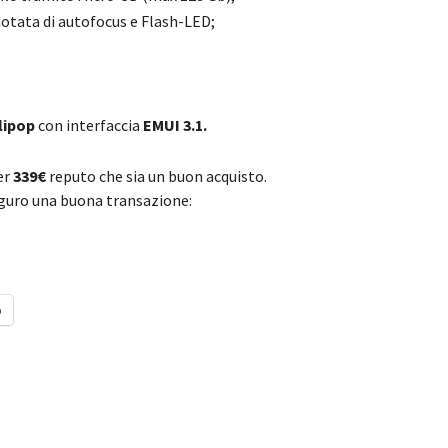
otata di autofocus e Flash-LED;
llipop
con interfaccia
EMUI 3.1.
er
339€
reputo che sia un buon acquisto.
 auguro una buona transazione:
o