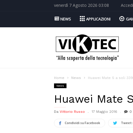
venerdì 7 Agosto 2026 03:08
Acced
NEWS
APPLICAZIONI
GA
Viktec.net
Home
News
Huawei Mate S a soli 339
News
Huawei Mate S 
Da
Vittorio Russo
17 Maggio 2016
0
Condividi su Facebook
Tweet 