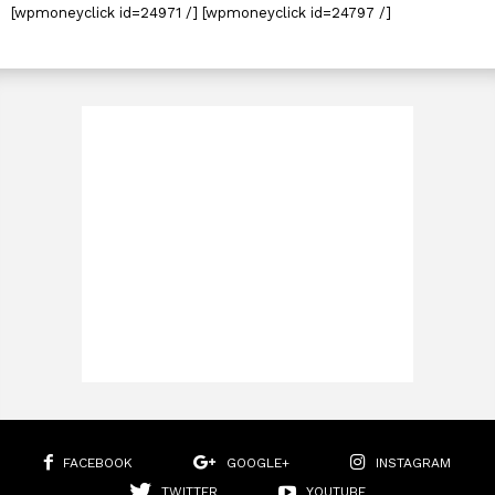
[wpmoneyclick id=24971 /] [wpmoneyclick id=24797 /]
FACEBOOK
GOOGLE+
INSTAGRAM
TWITTER
YOUTUBE