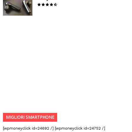
MIGLIORI SMARTPHONE
[wpmoneyclick id=24692 /] [wpmoneyclick id=24752 /]