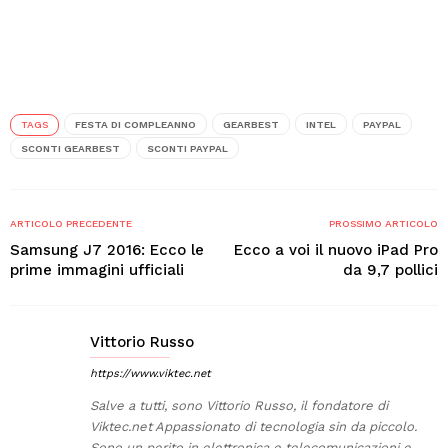
TAGS
FESTA DI COMPLEANNO
GEARBEST
INTEL
PAYPAL
SCONTI GEARBEST
SCONTI PAYPAL
ARTICOLO PRECEDENTE
PROSSIMO ARTICOLO
Samsung J7 2016: Ecco le
Ecco a voi il nuovo iPad Pro
prime immagini ufficiali
da 9,7 pollici
Vittorio Russo
https://www.viktec.net
Salve a tutti, sono Vittorio Russo, il fondatore di
Viktec.net Appassionato di tecnologia sin da piccolo.
Sono un perito in elettronica e telecomunicazioni e