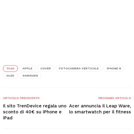
TAGS
APPLE
COVER
FOTOCAMERA VERTICALE
IPHONE 8
OLED
SAMSUNG
ARTICOLO PRECEDENTE
PROSSIMO ARTICOLO
Il sito TrenDevice regala uno
Acer annuncia il Leap Ware,
sconto di 40€ su iPhone e
lo smartwatch per il fitness
iPad