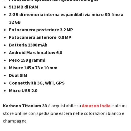
512 MB di RAM
8 GB di memoria interna espandibili via micro SD fino a
32 GB
Fotocamera posteriore 3.2 MP
Fotocamera anteriore 0.8 MP
Batteria 2300 mAh
Android Marshmallow 6.0
Peso 159 grammi
Misure 145 x 73 x 10 mm
Dual SIM
Connettività 3G, WiFi, GPS
Micro USB 2.0
Karbonn Titanium 3D
è acquistabile su
Amazon India
e alcuni
store online con spedizione estera nelle colorazioni bianco e
champagne.