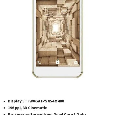
Display 5” FWVGA IPS 854 x 480
196 ppi, 3D Cinematic
Processore Spreadtrum Quad Core 1.2 ghz