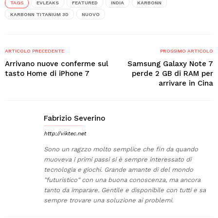
TAGS
EVLEAKS
FEATURED
INDIA
KARBONN
KARBONN TITANIUM 3D
NUOVO
ARTICOLO PRECEDENTE
PROSSIMO ARTICOLO
Arrivano nuove conferme sul
Samsung Galaxy Note 7
tasto Home di iPhone 7
perde 2 GB di RAM per
arrivare in Cina
Fabrizio Severino
http://viktec.net
Sono un ragzzo molto semplice che fin da quando
muoveva i primi passi si è sempre interessato di
tecnologia e giochi. Grande amante di del mondo
"futuristico" con una buona conoscenza, ma ancora
tanto da imparare. Gentile e disponibile con tutti e sa
sempre trovare una soluzione ai problemi.