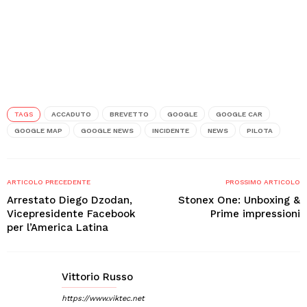
TAGS
ACCADUTO
BREVETTO
GOOGLE
GOOGLE CAR
GOOGLE MAP
GOOGLE NEWS
INCIDENTE
NEWS
PILOTA
ARTICOLO PRECEDENTE
PROSSIMO ARTICOLO
Arrestato Diego Dzodan,
Stonex One: Unboxing &
Vicepresidente Facebook
Prime impressioni
per l’America Latina
Vittorio Russo
https://www.viktec.net