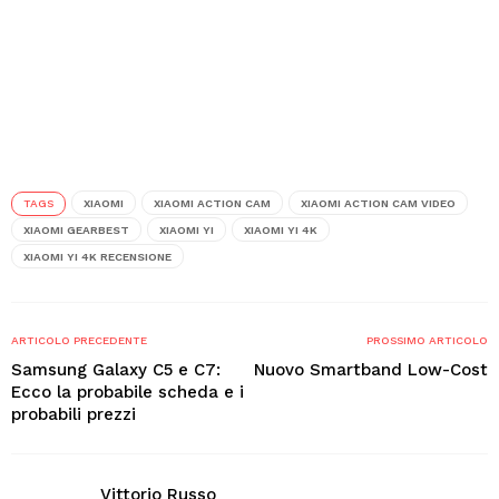
TAGS
XIAOMI
XIAOMI ACTION CAM
XIAOMI ACTION CAM VIDEO
XIAOMI GEARBEST
XIAOMI YI
XIAOMI YI 4K
XIAOMI YI 4K RECENSIONE
ARTICOLO PRECEDENTE
PROSSIMO ARTICOLO
Samsung Galaxy C5 e C7:
Nuovo Smartband Low-Cost
Ecco la probabile scheda e i
probabili prezzi
Vittorio Russo