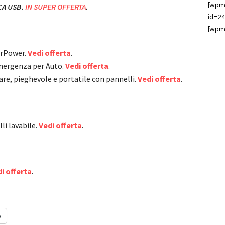
[wpm
CA USB.
IN SUPER OFFERTA
.
id=24
[wpm
irPower.
Vedi offerta
.
mergenza per Auto.
Vedi offerta
.
are, pieghevole e portatile con pannelli.
Vedi offerta
.
li lavabile.
Vedi offerta
.
i offerta
.
o