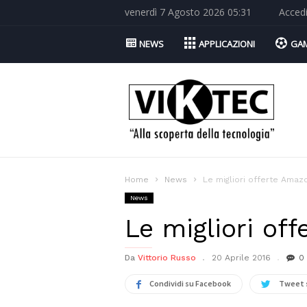
venerdì 7 Agosto 2026 05:31
Acced
NEWS
APPLICAZIONI
GA
Viktec.net
Home
News
Le migliori offerte Amaz
News
Le migliori off
Da
Vittorio Russo
20 Aprile 2016
0
Condividi su Facebook
Tweet 