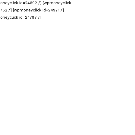
oneyclick id=24692 /] [wpmoneyclick
752 /] [wpmoneyclick id=24971 /]
oneyclick id=24797 /]