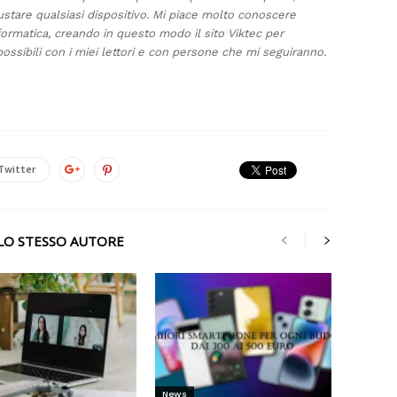
ustare qualsiasi dispositivo. Mi piace molto conoscere
formatica, creando in questo modo il sito Viktec per
ossibili con i miei lettori e con persone che mi seguiranno.
Twitter
LLO STESSO AUTORE
News