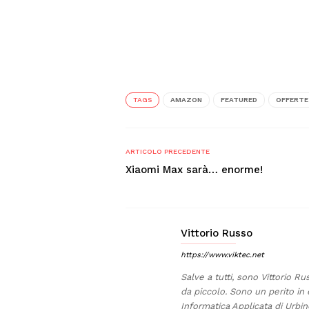
TAGS
AMAZON
FEATURED
OFFERTE
ARTICOLO PRECEDENTE
Xiaomi Max sarà… enorme!
Vittorio Russo
https://www.viktec.net
Salve a tutti, sono Vittorio Ru
da piccolo. Sono un perito in 
Informatica Applicata di Urb