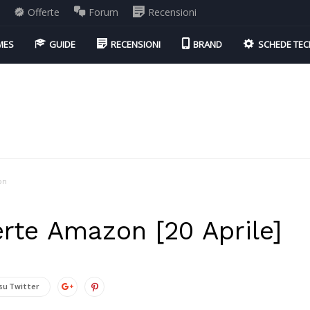
i
Offerte
Forum
Recensioni
MES
GUIDE
RECENSIONI
BRAND
SCHEDE TEC
on
erte Amazon [20 Aprile]
su Twitter