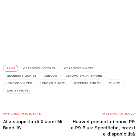
TAGS
GEARBEST OFFERTA
GEARBEST VIKTEC
GEARBEST ZUK Z1
LENOVO
LENOVO SMARTPHONE
LENOVO VIKTEC
LENOVO ZUK Z1
OFFERTA ZUK Z1
ZUK Z1
ZUK Z1 VIKTEC
ARTICOLO PRECEDENTE
PROSSIMO ARTICOLO
Alla scoperta di Xiaomi Mi
Huawei presenta i nuovi P9
Band 1S
e P9 Plus: Specifiche, prezzi
e disponibilità