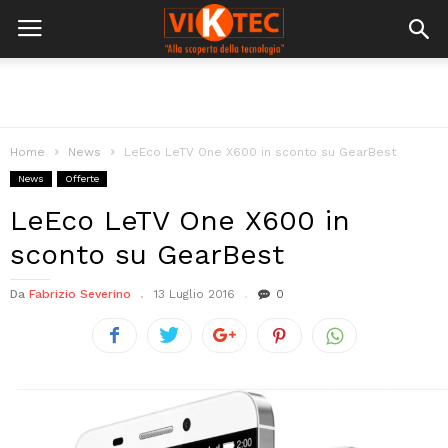
Home
News
LeEco LeTV One X600 in sconto su GearBest
News
Offerte
LeEco LeTV One X600 in
sconto su GearBest
Da
Fabrizio Severino
13 Luglio 2016
0