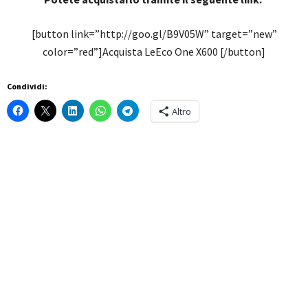
[button link=”http://goo.gl/B9V05W” target=”new”
color=”red”]Acquista LeEco One X600 [/button]
Condividi:
Altro