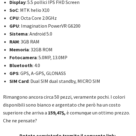
Display
: 5.5 pollici IPS FHD Screen
SoC
: MTK helio X10
CPU
: Octa Core 2.0GHz
GPU
: Imagination PowerVR G6200
Sistema
: Android 5.0
RAM
: 3GB RAM
Memoria
: 32GB ROM
Fotocamera
: 5.0MP, 13.0MP
Bluetooth
: 4.0
GPS
: GPS, A-GPS, GLONASS
SIM Card
: Dual SIM dual standby, MICRO SIM
Rimangono ancora circa 50 pezzi, veramente pochi. I colori
disponibili sono bianco e argentato che però ha un costo
superiore che arriva a
159,47$,
è comunque un ottimo prezzo.
Che ne pensate?
Potete acquistarlo tramite il seguente link: