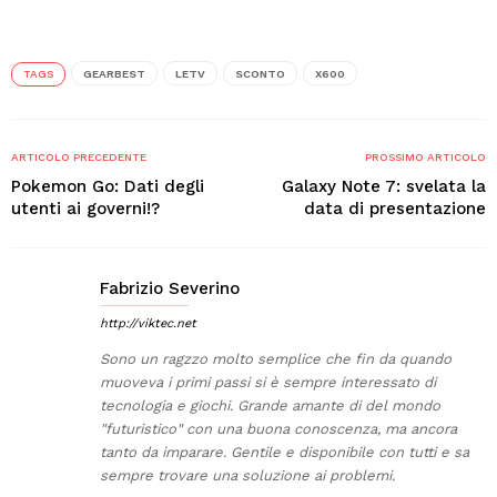
TAGS
GEARBEST
LETV
SCONTO
X600
ARTICOLO PRECEDENTE
PROSSIMO ARTICOLO
Pokemon Go: Dati degli
Galaxy Note 7: svelata la
utenti ai governi!?
data di presentazione
Fabrizio Severino
http://viktec.net
Sono un ragzzo molto semplice che fin da quando
muoveva i primi passi si è sempre interessato di
tecnologia e giochi. Grande amante di del mondo
"futuristico" con una buona conoscenza, ma ancora
tanto da imparare. Gentile e disponibile con tutti e sa
sempre trovare una soluzione ai problemi.