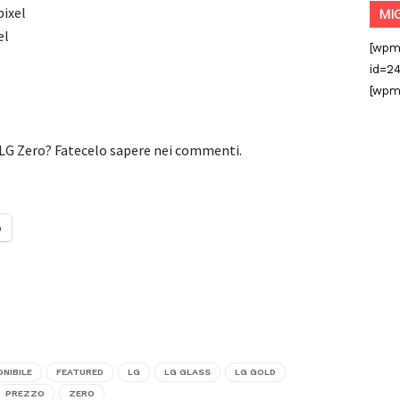
pixel
MI
el
[wpm
id=24
[wpm
 LG Zero? Fatecelo sapere nei commenti.
o
ONIBILE
FEATURED
LG
LG GLASS
LG GOLD
PREZZO
ZERO