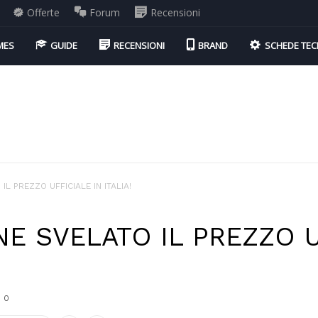
Offerte
Forum
Recensioni
MES
GUIDE
RECENSIONI
BRAND
SCHEDE TEC
IL PREZZO UFFICIALE IN ITALIA!
NE SVELATO IL PREZZO U
0