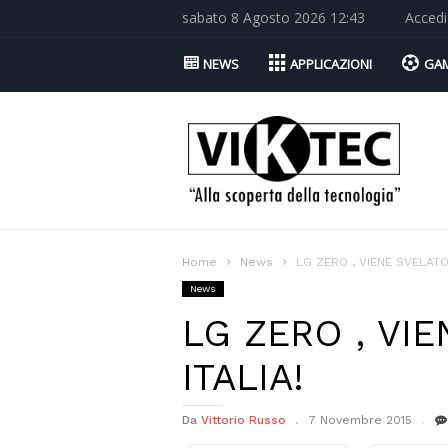
sabato 8 Agosto 2026 12:43
Accedi
NEWS
APPLICAZIONI
GA
Viktec.net
Home
News
LG ZERO , VIENE SVELATO 
News
LG ZERO , VIE
ITALIA!
Da
Vittorio Russo
7 Novembre 2015