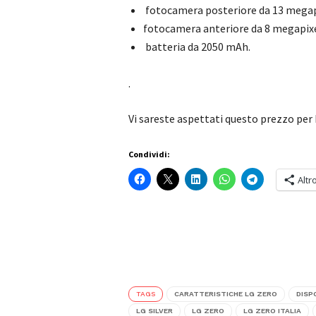
fotocamera posteriore da 13 mega
fotocamera anteriore da 8 megapix
batteria da 2050 mAh.
.
Vi sareste aspettati questo prezzo per
Condividi:
Altr
TAGS
CARATTERISTICHE LG ZERO
DISP
LG SILVER
LG ZERO
LG ZERO ITALIA