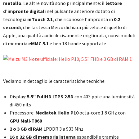
metallo
. Le altre novità sono principalmente: il
lettore
d’impronte digitali
nel pulsante anteriore dotato di
tecnologia
mTouch 2.1
, che riconosce l’impronta in
0.2
secondi
, che la stessa Meizu dichiara più veloce di quello di
Apple, una qualità audio decisamente migliorata, nuovi moduli
di memoria
eMMC 5.1
e ben 18 bande supportate.
Vediamo in dettaglio le caratteristiche tecniche:
Display:
5.5″ FullHD LTPS 2.5D
con 403 ppi e una luminosità
di 450 nits
Processore:
Mediatek Helio P10
octa-core 1.8 GHz con
GPU Mali-T860
2 o 3 GB di RAM
LPDDR 3 a 933 Mhz
16 o 32 GB di memoria interna
espandibile tramite