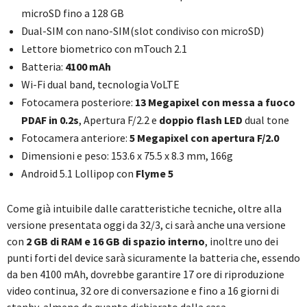
microSD fino a 128 GB
Dual-SIM con nano-SIM(slot condiviso con microSD)
Lettore biometrico con mTouch 2.1
Batteria:
4100 mAh
Wi-Fi dual band, tecnologia VoLTE
Fotocamera posteriore:
13 Megapixel con messa a fuoco
PDAF in 0.2s
, Apertura F/2.2 e
doppio flash LED
dual tone
Fotocamera anteriore:
5 Megapixel con apertura F/2.0
Dimensioni e peso: 153.6 x 75.5 x 8.3 mm, 166g
Android 5.1 Lollipop con
Flyme 5
Come già intuibile dalle caratteristiche tecniche, oltre alla
versione presentata oggi da 32/3, ci sarà anche una versione
con
2 GB di RAM e 16 GB di spazio interno
, inoltre uno dei
punti forti del device sarà sicuramente la batteria che, essendo
da ben 4100 mAh, dovrebbe garantire 17 ore di riproduzione
video continua, 32 ore di conversazione e fino a 16 giorni di