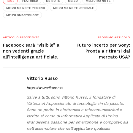
TAGS
FEATURED
M3 NOTE
MEIZU
MEIZU M3 NOTE
MEIZU M3 NOTE PECHINO
MEIZU M3 NOTE UFFICIALE
MEIZU SMARTPHONE
ARTICOLO PRECEDENTE
PROSSIMO ARTICOLO
Facebook sará “visibile” ai
Futuro incerto per Sony:
non vedenti grazie
Pronta a ritirarsi dal
all’intelligenza artificiale.
mercato USA?
Vittorio Russo
https://www.viktec.net
Salve a tutti, sono Vittorio Russo, il fondatore di
Viktec.net Appassionato di tecnologia sin da piccolo.
Sono un perito in elettronica e telecomunicazioni e
iscritto al corso di Informatica Applicata di Urbino.
Grandissima passione per smartphone e computer, sia
nell'assemblare che nell'aggiustare qualsiasi