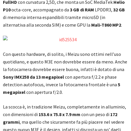
FullHD
con curvatura 2,5D, che monta un SoC MediaTek
Helio
P10
octa-core, accompagnato da
3 GB di RAM
LPDDR3,
32 GB
di memoria interna espandibili tramite microSD (in
alternativa alla seconda SIM) e come GPU la
Mali-T860 MP2
.
Con questo hardware, di solito, i Meizu sono ottimi nell’uso
quotidiano, e questo M3E non dovrebbe essere da meno. Anche
la fotocamera dovrebbe essere buona, infatti è dotato di una
Sony IMX258 da 13 megapixel
con apertura f/2.2 e phase
detection autofocus, invece la fotocamera frontale è una
5
megapixel
con apertura f/2.0.
La scocca è, in tradizione Meizu, completamente in alluminio,
con dimensioni di
153.6 x 75.8 x 7.9 mm
con un peso di
172
grammi
, ma quello che sicuramente fa più piacere nel vedere
questo nuovo M3E è il design, infatti si discosta un po’ dagli