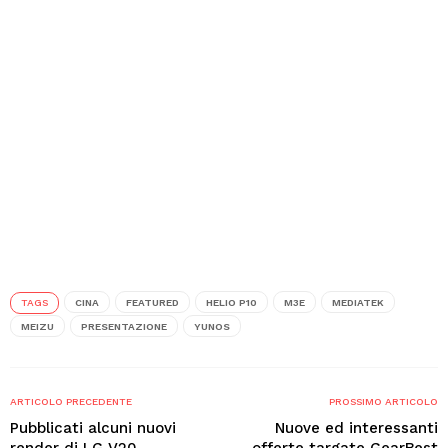
TAGS
CINA
FEATURED
HELIO P10
M3E
MEDIATEK
MEIZU
PRESENTAZIONE
YUNOS
ARTICOLO PRECEDENTE
PROSSIMO ARTICOLO
Pubblicati alcuni nuovi
Nuove ed interessanti
render di LG V20
offerte targate GearBest