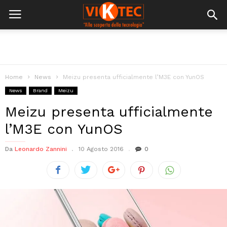
Home
News
Meizu presenta ufficialmente l’M3E con YunOS
News
Brand
Meizu
Meizu presenta ufficialmente
l’M3E con YunOS
Da
Leonardo Zannini
10 Agosto 2016
0