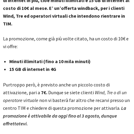
di internet in più, cioè minuti illimitati e 15 GB di internet al
costo di 10€ al mese. E’ un’offerta windback, per i clienti
Wind, Tre ed operatori virtuali che intendono rientrare in
TIM.
La promozione, come già più volte citato, ha un costo di 10€ e
vi offre:
Minuti illimitati (fino a 10 mila minuti)
15 GB di internet in 4G
Purtroppo però, è previsto anche un piccolo costo di
attivazione, pari a
7€.
Dunque se siete clienti
Wind, Tre o di un
operatore virtuale
non vi basterà far altro che recarvi presso un
centro TIM e chiedere di questa promozione per attivarla.
La
promozione è attivabile da oggi fino al 3 agosto, dunque
affrettatevi.