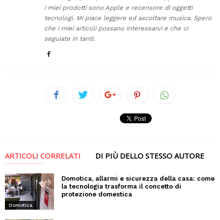
i miei prodotti sono Apple e recensore di oggetti
tecnologi. Mi piace leggere ed ascoltare musica. Spero
che i miei articoli possano interessarvi e che ci
seguiate in tanti.
ARTICOLI CORRELATI
DI PIÙ DELLO STESSO AUTORE
Domotica, allarmi e sicurezza della casa: come
la tecnologia trasforma il concetto di
protezione domestica
Domotica