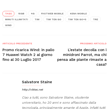
TAGS
15GB
4G
FASTWEB MOBILE
KENA MOBILE
MINUTI ILLIMITATI
TIM
TIM TEN GO
TIM TEN GO+5
TRE
WIND
ARTICOLO PRECEDENTE
PROSSIMO ARTICOLO
Promo ricarica Wind: in palio
L’estate decolla con i
7 Huawei Watch 2 al giorno
minidroni Parrot, ma chi
fino al 30 Luglio 2017
pensa alle piante rimaste a
casa?
Salvatore Staine
http://viktec.net
Ciao a tutti, sono Salvatore Staine, studente
universitario, ho 20 anni e sono affascinato dalla
tecnologia, principalmente amante di Apple, infatti tutti