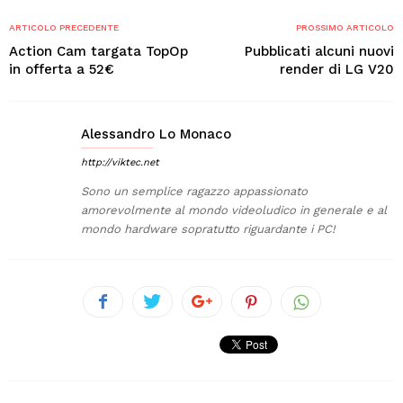
ARTICOLO PRECEDENTE
PROSSIMO ARTICOLO
Action Cam targata TopOp
Pubblicati alcuni nuovi
in offerta a 52€
render di LG V20
Alessandro Lo Monaco
http://viktec.net
Sono un semplice ragazzo appassionato
amorevolmente al mondo videoludico in generale e al
mondo hardware sopratutto riguardante i PC!