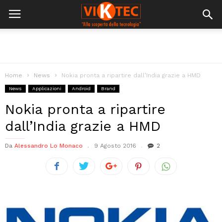
Home
News
Nokia pronta a ripartire dall’India grazie a HMD
News
Applicazioni
Android
Brand
Nokia pronta a ripartire
dall’India grazie a HMD
Da
Alessandro Lo Monaco
9 Agosto 2016
2