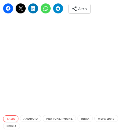
Altro
TAGS
ANDROID
FEATURE PHONE
INDIA
MWC 2017
NOKIA