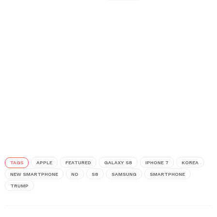
TAGS
APPLE
FEATURED
GALAXY S8
IPHONE 7
KOREA
NEW SMARTPHONE
NO
S8
SAMSUNG
SMARTPHONE
TRUMP