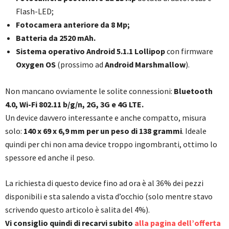
Flash-LED;
Fotocamera anteriore da 8 Mp;
Batteria da 2520 mAh.
Sistema operativo Android 5.1.1 Lollipop
con firmware
Oxygen OS
(prossimo ad
Android Marshmallow
).
Non mancano ovviamente le solite connessioni:
Bluetooth
4.0, Wi-Fi 802.11 b/g/n, 2G, 3G e 4G LTE.
Un device davvero interessante e anche compatto, misura
solo:
140 x 69 x 6,9 mm per un peso di 138 grammi
. Ideale
quindi per chi non ama device troppo ingombranti, ottimo lo
spessore ed anche il peso.
La richiesta di questo device fino ad ora è al 36% dei pezzi
disponibili e sta salendo a vista d’occhio (solo mentre stavo
scrivendo questo articolo è salita del 4%).
Vi consiglio quindi di recarvi subito
alla pagina dell’offerta