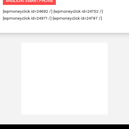
MIGLIORI SMARTPHONE
[wpmoneyclick id=24692 /] [wpmoneyclick id=24752 /]
[wpmoneyclick id=24971 /] [wpmoneyclick id=24797 /]