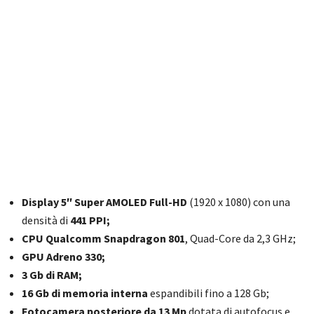
Display 5″ Super AMOLED Full-HD
(1920 x 1080) con una
densità di
441 PPI;
CPU Qualcomm Snapdragon 801
, Quad-Core da 2,3 GHz;
GPU Adreno 330;
3 Gb di RAM;
16 Gb di memoria interna
espandibili fino a 128 Gb;
Fotocamera posteriore da 13 Mp
dotata di autofocus e