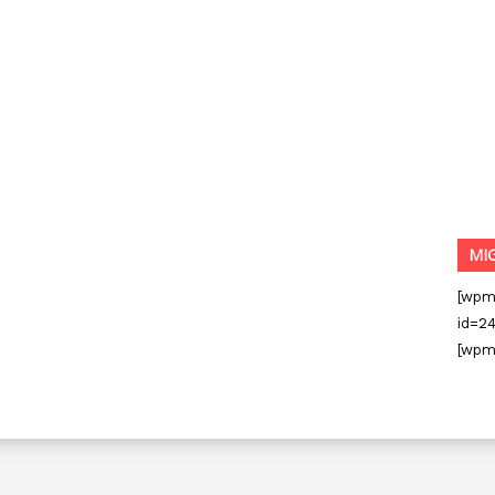
MI
[wpm
id=24
[wpm