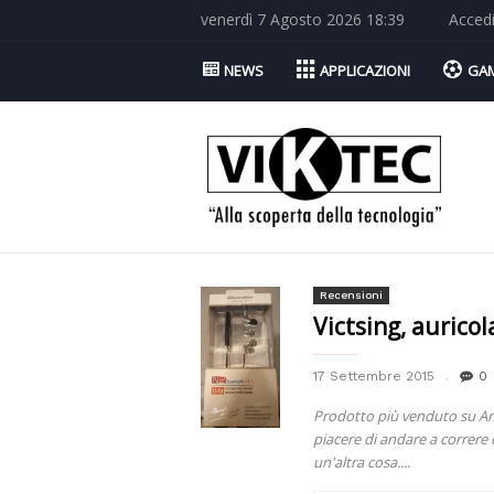
venerdì 7 Agosto 2026 18:39
Acced
NEWS
APPLICAZIONI
GA
Viktec.net
Recensioni
Victsing, auricol
17 Settembre 2015
0
Prodotto più venduto su Ama
piacere di andare a correre
un'altra cosa....