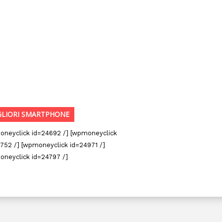
GLIORI SMARTPHONE
oneyclick id=24692 /] [wpmoneyclick
752 /] [wpmoneyclick id=24971 /]
oneyclick id=24797 /]