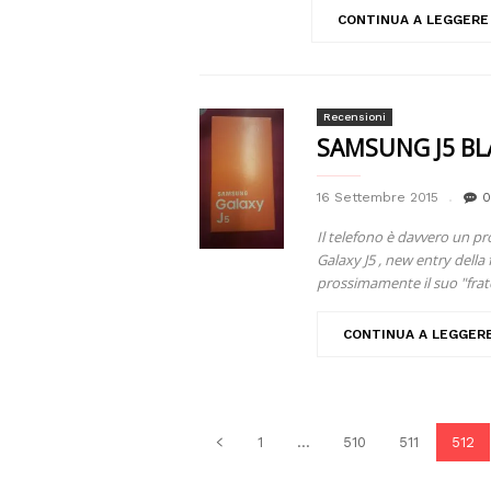
CONTINUA A LEGGERE
Recensioni
SAMSUNG J5 BL
16 Settembre 2015
0
Il telefono è davvero un p
Galaxy J5 , new entry della 
prossimamente il suo "frate
CONTINUA A LEGGER
1
...
510
511
512