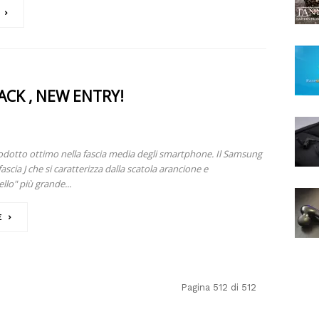
ACK , NEW ENTRY!
rodotto ottimo nella fascia media degli smartphone. Il Samsung
fascia J che si caratterizza dalla scatola arancione e
llo" più grande...
E
Pagina 512 di 512