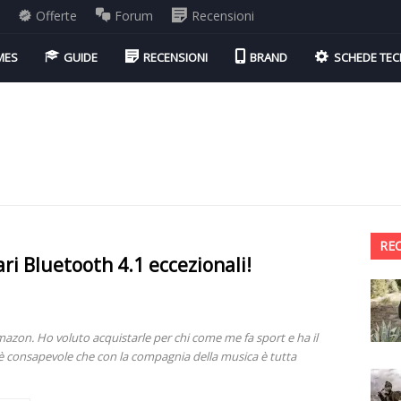
i
Offerte
Forum
Recensioni
MES
GUIDE
RECENSIONI
BRAND
SCHEDE TEC
RE
ari Bluetooth 4.1 eccezionali!
zon. Ho voluto acquistarle per chi come me fa sport e ha il
 è consapevole che con la compagnia della musica è tutta