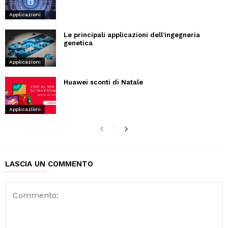
Applicazioni
Le principali applicazioni dell’ingegneria
genetica
Applicazioni
Huawei sconti di Natale
Applicazioni
LASCIA UN COMMENTO