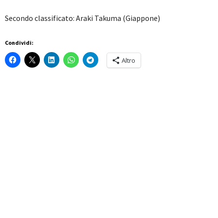
Secondo classificato:
Araki Takuma (Giappone)
Condividi:
Altro