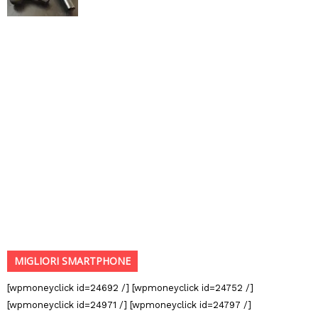
MIGLIORI SMARTPHONE
[wpmoneyclick id=24692 /] [wpmoneyclick id=24752 /]
[wpmoneyclick id=24971 /] [wpmoneyclick id=24797 /]