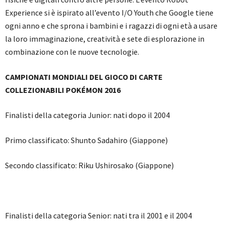
Experience si è ispirato all’evento I/O Youth che Google tiene
ogni anno e che sprona i bambini e i ragazzi di ogni età a usare
la loro immaginazione, creatività e sete di esplorazione in
combinazione con le nuove tecnologie.
CAMPIONATI MONDIALI DEL GIOCO DI CARTE
COLLEZIONABILI POKÉMON 2016
Finalisti della categoria Junior: nati dopo il 2004
Primo classificato:
Shunto Sadahiro (Giappone)
Secondo classificato:
Riku Ushirosako (Giappone)
Finalisti della categoria Senior: nati tra il 2001 e il 2004