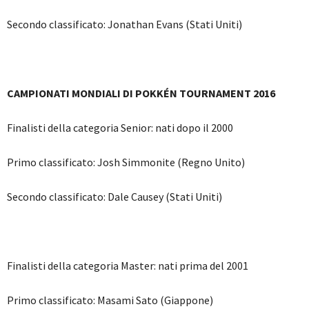
Secondo classificato:
Jonathan Evans (Stati Uniti)
CAMPIONATI MONDIALI DI POKKÉN TOURNAMENT 2016
Finalisti della categoria Senior: nati dopo il 2000
Primo classificato:
Josh Simmonite (Regno Unito)
Secondo classificato:
Dale Causey (Stati Uniti)
Finalisti della categoria Master: nati prima del 2001
Primo classificato:
Masami Sato (Giappone)