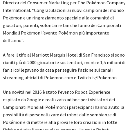
Director del Consumer Marketing per The Pokémon Company
International. “Congratulazioni ai nuovi campioni del mondo
Pokémon e un ringraziamento speciale alla comunità di
giocatori, parenti, volontari e fan che fanno dei Campionati
Mondiali Pokémon l’evento Pokémon più importante
dell’anno”.
A fare il tifo al Marriott Marquis Hotel di San Francisco si sono
riuniti più di 2000 giocatori e sostenitori, mentre 1,5 milioni di
fan si collegavano da casa per seguire l’azione sui canali
streaming ufficiali di Pokemon.com e Twitch.tv/Pokemon.
Una novità nel 2016 è stato l’evento Robot Experience
ospitato da Google e realizzato ad hoc per i visitatori dei
Campionati Mondiali Pokémon; i partecipanti hanno avuto la
possibilità di personalizzare dei robot dalle sembianze di
Pokémon e di mettere alla prova le loro creazioni in lotte
fisiche e digitali contro altre persone. L’evento Robot