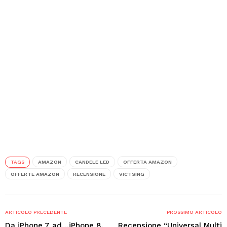
TAGS
AMAZON
CANDELE LED
OFFERTA AMAZON
OFFERTE AMAZON
RECENSIONE
VICTSING
ARTICOLO PRECEDENTE
PROSSIMO ARTICOLO
Da iPhone 7 ad…iPhone 8.
Recensione “Universal Multi