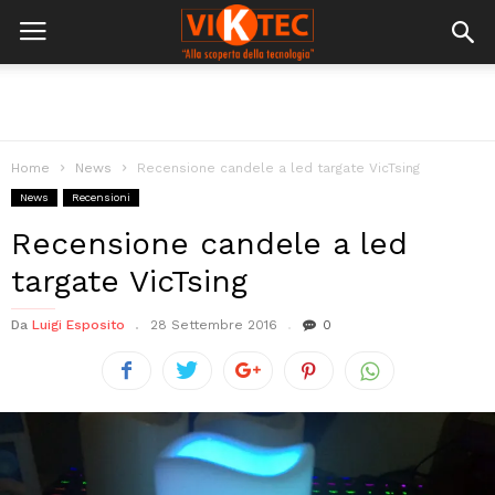
Home
News
Recensione candele a led targate VicTsing
News
Recensioni
Recensione candele a led
targate VicTsing
Da
Luigi Esposito
28 Settembre 2016
0