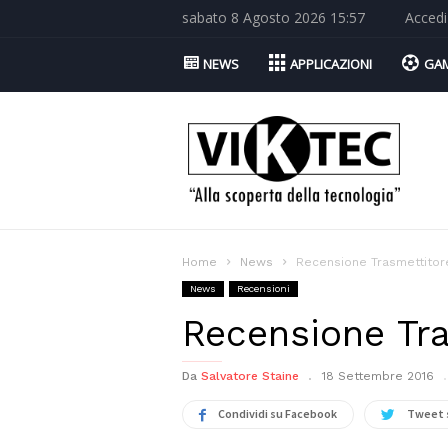
sabato 8 Agosto 2026 15:57
Accedi
NEWS
APPLICAZIONI
GA
Viktec.net
Home
News
Recensione Trasmettitore
News
Recensioni
Recensione Tra
Da
Salvatore Staine
18 Settembre 2016
Condividi su Facebook
Tweet 