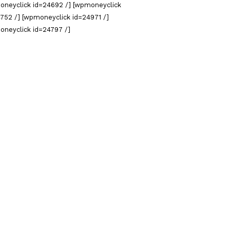
oneyclick id=24692 /] [wpmoneyclick
752 /] [wpmoneyclick id=24971 /]
oneyclick id=24797 /]