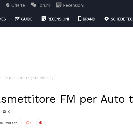
Offerte
Forum
Recensioni
MES
GUIDE
RECENSIONI
BRAND
SCHEDE TEC
 FM per Auto targato VicTsing
smettitore FM per Auto t
0
su Twitter