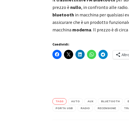
prezzo è
nullo
, in confronto alle radio.
bluetooth
in macchina per qualsiasi e
assicurare che è un prodotto funzional
macchina
moderna
. Il prezzo è di circa
Condividi:
Altr
TAGS
AUTO
AUX
BLUETOOTH
PORTA USB
RADIO
RECENSIONE
TR