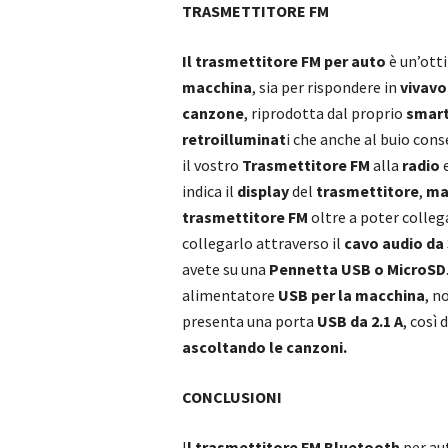
TRASMETTITORE FM
Il trasmettitore FM per auto
è un’otti
macchina
, sia per rispondere in
vivavo
canzone
, riprodotta dal proprio
smar
retroilluminat
i che anche al buio cons
il vostro
Trasmettitore FM
alla
radio
e
indica il
display
del
trasmettitore
,
ma
trasmettitore FM
oltre a poter colleg
collegarlo attraverso il
cavo audio da
avete su una
Pennetta USB o MicroSD
alimentatore
USB per la macchina
, n
presenta una porta
USB da 2.1 A
, così
ascoltando le canzoni.
CONCLUSIONI
I
l trasmettitore FM Bluetooth
per aut