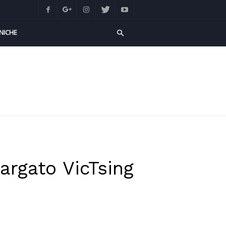
NICHE
argato VicTsing