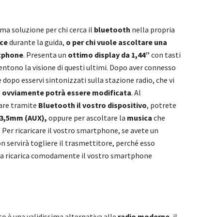
ma soluzione per chi cerca il
bluetooth
nella propria
ce
durante la guida,
o per chi vuole ascoltare una
tphone
. Presenta un
ottimo display da 1,44”
con tasti
entono la visione di questi ultimi. Dopo aver connesso
 dopo esservi sintonizzati sulla stazione radio, che vi
 ovviamente potrà essere modificata
. Al
are tramite
Bluetooth il vostro dispositivo
, potrete
 3,5mm (AUX),
oppure per ascoltare la
musica
che
. Per ricaricare il vostro smartphone, se avete un
on servirà togliere il trasmettitore, perché esso
 da ricarica comodamente il vostro smartphone
o è una validissima alternativa alle
radio moderne
, il