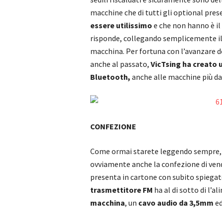
macchine che di tutti gli optional pre
essere utilissimo
e che non hanno è il
risponde, collegando semplicemente il 
macchina. Per fortuna con l’avanzare de
anche al passato,
VicTsing ha creato 
Bluetooth,
anche alle macchine più da
CONFEZIONE
Come ormai starete leggendo sempre, t
ovviamente anche la confezione di vend
presenta in cartone con subito spiegate
trasmettitore FM
ha al di sotto di l’a
macchina
, un
cavo audio da 3,5mm
ed