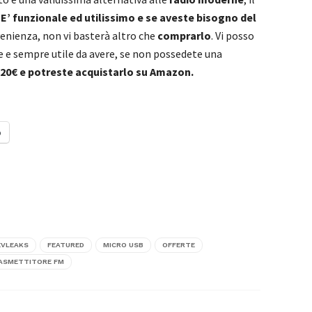
E’ funzionale ed utilissimo e se aveste bisogno del
venienza, non vi basterà altro che
comprarlo
. Vi posso
e e sempre utile da avere, se non possedete una
20€ e potreste acquistarlo su Amazon.
o
EVLEAKS
FEATURED
MICRO USB
OFFERTE
ASMETTITORE FM