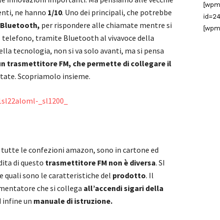
[wpm
senti, ne hanno
1/10
. Uno dei principali, che potrebbe
id=24
Bluetooth,
per rispondere alle chiamate mentre si
[wpm
telefono, tramite Bluetooth al vivavoce della
lla tecnologia, non si va solo avanti, ma si pensa
un trasmettitore FM, che permette di collegare il
tate. Scopriamolo insieme.
utte le confezioni amazon, sono in cartone ed
ita di questo
trasmettitore FM non è diversa
. SI
 quali sono le caratteristiche del
prodotto
. Il
limentatore che si collega
all’accendi sigari della
 infine un
manuale di istruzione.