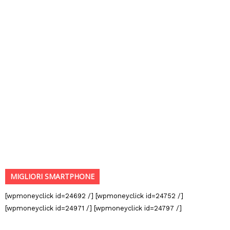
MIGLIORI SMARTPHONE
[wpmoneyclick id=24692 /] [wpmoneyclick id=24752 /]
[wpmoneyclick id=24971 /] [wpmoneyclick id=24797 /]