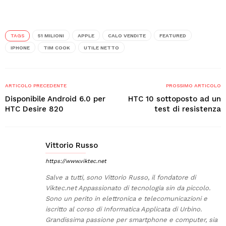
TAGS
51 MILIONI
APPLE
CALO VENDITE
FEATURED
IPHONE
TIM COOK
UTILE NETTO
ARTICOLO PRECEDENTE
PROSSIMO ARTICOLO
Disponibile Android 6.0 per
HTC 10 sottoposto ad un
HTC Desire 820
test di resistenza
Vittorio Russo
https://www.viktec.net
Salve a tutti, sono Vittorio Russo, il fondatore di
Viktec.net Appassionato di tecnologia sin da piccolo.
Sono un perito in elettronica e telecomunicazioni e
iscritto al corso di Informatica Applicata di Urbino.
Grandissima passione per smartphone e computer, sia