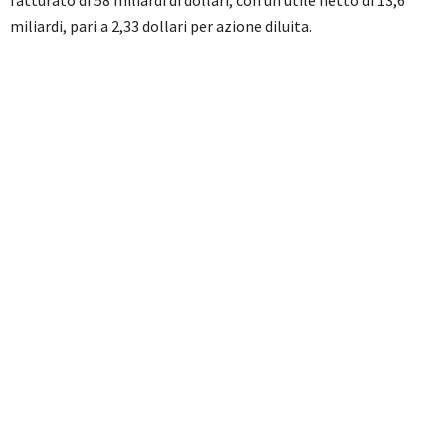
fatturato di 58 miliardi di dollari, con un utile netto di 13,6
miliardi, pari a 2,33 dollari per azione diluita.